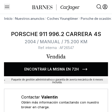
Ver todo
Inicio
Nuestros anuncios
Coches Youngtimer
Porsche de ocasión
PORSCHE 911 996.2 CARRERA 4S
2004 / MANUAL / 75.200 KM
Ref. interna : AF26547
Vendida
ENCONTRAR LA MISMA EN 72H
Paquete de gestión administrativa y garantía de avería mecánica de 6 meses
*
incluida.
Contactar
Valentin
Obtén más información contactando con nuestro
broker en charge.