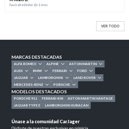
hace alrededor de 1 mes
VER TODO
MARCAS DESTACADAS
ALFA ROMEO
ALPINE
ASTON MARTIN
AUDI
BMW
FERRARI
FORD
JAGUAR
LAMBORGHINI
LAND ROVER
MERCEDES-BENZ
PORSCHE
MODELOS DESTACADOS
PORSCHE 911
FERRARI 458
ASTON MARTIN VANTAGE
JAGUAR TYPE E
LAMBORGHINI HURACAN
Únase a la comunidad CarJager
Disfrute de nuestras exclusivas en primicia