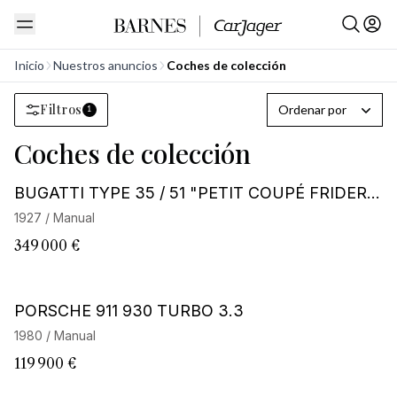
Inicio
Nuestros anuncios
Coches de colección
Filtros
Ordenar por
1
Coches de colección
Barnes Exclusive
BUGATTI TYPE 35 / 51 "PETIT COUPÉ FRIDERIC
H"
1927 / Manual
349 000 €
Barnes Exclusive
PORSCHE 911 930 TURBO 3.3
1980 / Manual
119 900 €