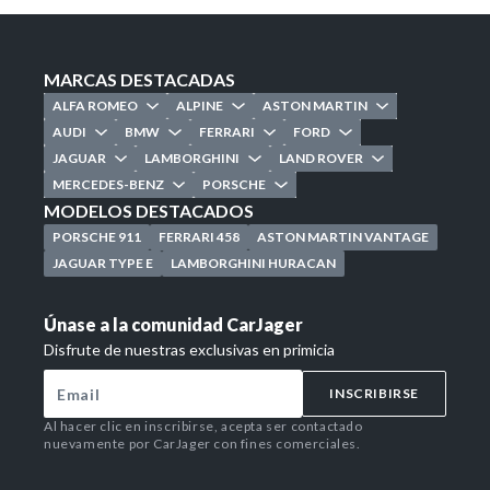
MARCAS DESTACADAS
ALFA ROMEO
ALPINE
ASTON MARTIN
AUDI
BMW
FERRARI
FORD
JAGUAR
LAMBORGHINI
LAND ROVER
MERCEDES-BENZ
PORSCHE
MODELOS DESTACADOS
PORSCHE 911
FERRARI 458
ASTON MARTIN VANTAGE
JAGUAR TYPE E
LAMBORGHINI HURACAN
Únase a la comunidad CarJager
Disfrute de nuestras exclusivas en primicia
INSCRIBIRSE
Al hacer clic en inscribirse, acepta ser contactado
nuevamente por CarJager con fines comerciales.