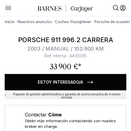
Ver todo
Inicio
Nuestros anuncios
Coches Youngtimer
Porsche de ocasión
PORSCHE 911 996.2 CARRERA
2003 / MANUAL / 103.800 KM
Ref. interna : AA35595
33 900 €*
ESTOY INTERESADO/A
Paquete de gestión administrativa y garantía de avería mecánica de 6 meses
*
incluida.
Contactar
Côme
Obtén más información contactando con nuestro
broker en charge.