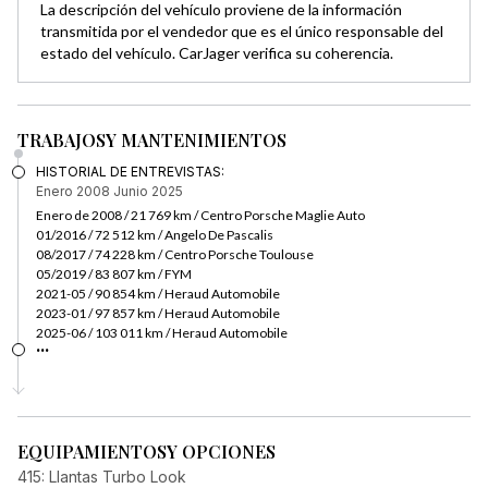
La descripción del vehículo proviene de la información
transmitida por el vendedor que es el único responsable del
estado del vehículo. CarJager verifica su coherencia.
TRABAJOS
Y MANTENIMIENTOS
HISTORIAL DE ENTREVISTAS:
Enero 2008
Junio 2025
Enero de 2008 / 21 769 km / Centro Porsche Maglie Auto
01/2016 / 72 512 km / Angelo De Pascalis
08/2017 / 74 228 km / Centro Porsche Toulouse
05/2019 / 83 807 km / FYM
2021-05 / 90 854 km / Heraud Automobile
2023-01 / 97 857 km / Heraud Automobile
2025-06 / 103 011 km / Heraud Automobile
...
EQUIPAMIENTOS
Y OPCIONES
415: Llantas Turbo Look