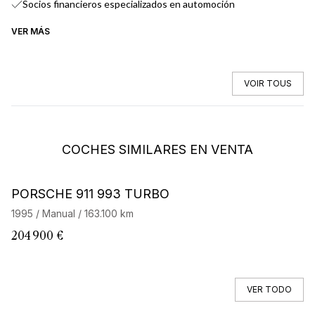
Socios financieros especializados en automoción
VER MÁS
VE
VOIR TOUS
COCHES SIMILARES EN VENTA
Barnes Exclusive
PORSCHE 911 993 TURBO
P
1995 / Manual / 163.100 km
19
204 900 €
1
VER TODO