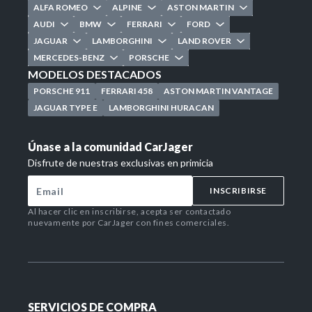
ALFA ROMEO
ALPINE
ASTON MARTIN
AUDI
BMW
FERRARI
FORD
JAGUAR
LAMBORGHINI
LAND ROVER
MERCEDES-BENZ
PORSCHE
MODELOS DESTACADOS
PORSCHE 911
FERRARI 458
ASTON MARTIN VANTAGE
JAGUAR TYPE E
LAMBORGHINI HURACAN
Únase a la comunidad CarJager
Disfrute de nuestras exclusivas en primicia
INSCRIBIRSE
Al hacer clic en inscribirse, acepta ser contactado
nuevamente por CarJager con fines comerciales.
SERVICIOS DE COMPRA