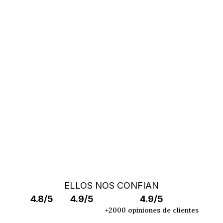
No encuentras tu coche ?
Llama a un Car Specialist
BÚSQUEDA FUERA DE MERCADO
ELLOS NOS CONFIAN
4.8/5
4.9/5
4.9/5
+2000 opiniones de clientes