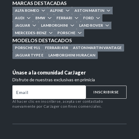
MARCAS DESTACADAS
ALFA ROMEO
ALPINE
ASTON MARTIN
AUDI
BMW
FERRARI
FORD
JAGUAR
LAMBORGHINI
LAND ROVER
MERCEDES-BENZ
PORSCHE
MODELOS DESTACADOS
PORSCHE 911
FERRARI 458
ASTON MARTIN VANTAGE
JAGUAR TYPE E
LAMBORGHINI HURACAN
Únase a la comunidad CarJager
Disfrute de nuestras exclusivas en primicia
INSCRIBIRSE
Al hacer clic en inscribirse, acepta ser contactado
nuevamente por CarJager con fines comerciales.