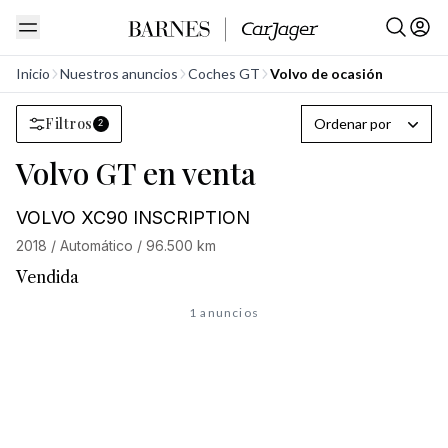
Inicio
Nuestros anuncios
Coches GT
Volvo de ocasión
Filtros
Ordenar por
2
Volvo GT en venta
VOLVO XC90 INSCRIPTION
2018 / Automático / 96.500 km
Vendida
1 anuncios
En busca del coche de
sus sueños
?