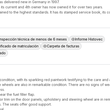
was delivered new in Germany in 1997.
nd its current and 4th owner has now owned it for over two years.
ned to the highest standards. It has its stamped service book, its co
Inspección técnica de menos de 6 meses
Informe Histovec
ificado de matriculación
Carpeta de facturas
lado
ondition, with its sparkling red paintwork testifying to the care and a
he wheels are also in remarkable condition. There are no signs of wea
ss.
ar the fuel filler flap.
ior trim on the door panels, upholstery and steering wheel are in re
rs. The seats offer good support.
al.