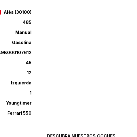
Alès
(
30100
)
485
Manual
Gasolina
49B000107612
45
12
Izquierda
1
Youngtimer
Excelencia automovilística,
seleccionada con exigencia.
Ferrari 550
DESCUBRA NUESTROS COCHES