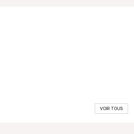
EN
Ent
VE
VOIR TOUS