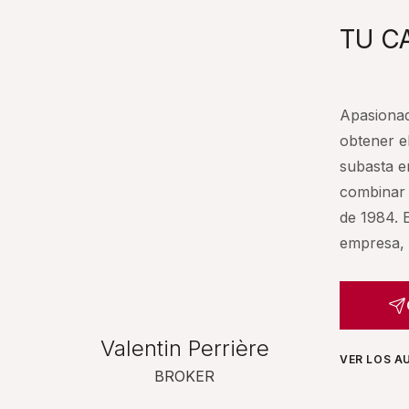
TU C
Apasionad
obtener e
subasta e
combinar 
de 1984. 
empresa, 
Valentin Perrière
VER LOS A
BROKER