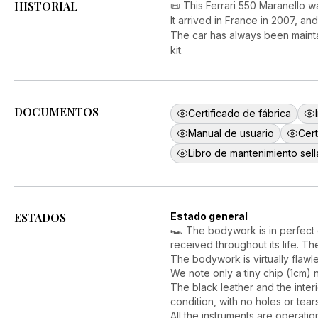
HISTORIAL
📜 This Ferrari 550 Maranello 
It arrived in France in 2007, a
The car has always been maintai
kit.
DOCUMENTOS
Certificado de fábrica
Manual de usuario
Cert
Libro de mantenimiento sel
ESTADOS
Estado general
🏎️ The bodywork is in perfect c
received throughout its life. T
The bodywork is virtually flawle
We note only a tiny chip (1cm) ne
The black leather and the inter
condition, with no holes or tea
All the instruments are operation