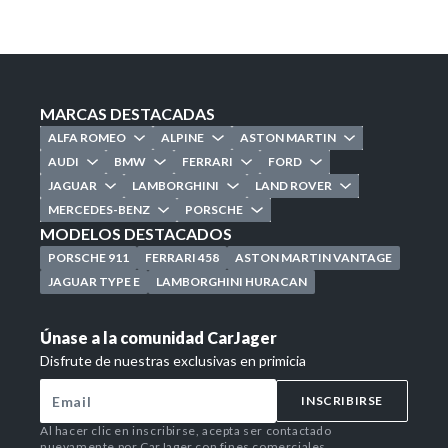
MARCAS DESTACADAS
ALFA ROMEO
ALPINE
ASTON MARTIN
AUDI
BMW
FERRARI
FORD
JAGUAR
LAMBORGHINI
LAND ROVER
MERCEDES-BENZ
PORSCHE
MODELOS DESTACADOS
PORSCHE 911
FERRARI 458
ASTON MARTIN VANTAGE
JAGUAR TYPE E
LAMBORGHINI HURACAN
Únase a la comunidad CarJager
Disfrute de nuestras exclusivas en primicia
INSCRIBIRSE
Al hacer clic en inscribirse, acepta ser contactado
nuevamente por CarJager con fines comerciales.