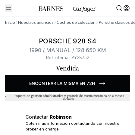
Ver todo
Inicio
Nuestros anuncios
Coches de colección
Porsche clásicos d
PORSCHE 928 S4
1990 / MANUAL / 128.650 KM
Ref. interna : AY28752
Vendida
ENCONTRAR LA MISMA EN 72H
Paquete de gestión administrativa y garantía de avería mecánica de 6 meses
*
incluida.
Contactar
Robinson
Obtén más información contactando con nuestro
broker en charge.