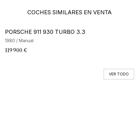
COCHES SIMILARES EN VENTA
Barnes Exclusive
PORSCHE 911 930 TURBO 3.3
P
E
1980 / Manual
19
119 900 €
2
VER TODO
No encuentras tu coche ?
Llama a un Car Specialist
BÚSQUEDA FUERA DE MERCADO