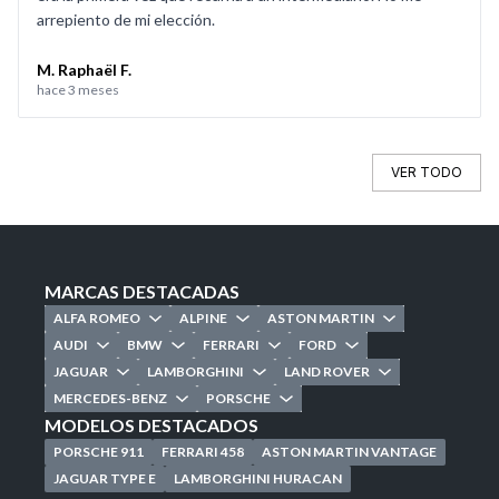
arrepiento de mi elección.
M. Raphaël F.
hace 3 meses
VER TODO
MARCAS DESTACADAS
ALFA ROMEO
ALPINE
ASTON MARTIN
AUDI
BMW
FERRARI
FORD
JAGUAR
LAMBORGHINI
LAND ROVER
MERCEDES-BENZ
PORSCHE
MODELOS DESTACADOS
PORSCHE 911
FERRARI 458
ASTON MARTIN VANTAGE
JAGUAR TYPE E
LAMBORGHINI HURACAN