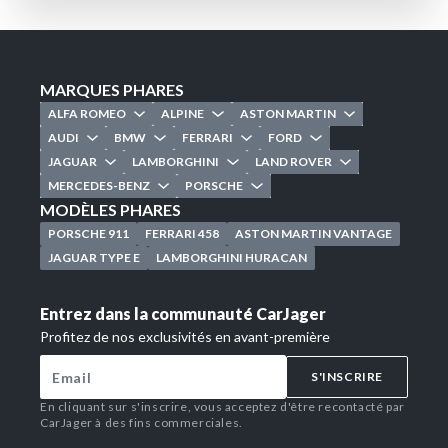
MARQUES PHARES
ALFA ROMEO
ALPINE
ASTON MARTIN
AUDI
BMW
FERRARI
FORD
JAGUAR
LAMBORGHINI
LAND ROVER
MERCEDES-BENZ
PORSCHE
MODÈLES PHARES
PORSCHE 911
FERRARI 458
ASTON MARTIN VANTAGE
JAGUAR TYPE E
LAMBORGHINI HURACAN
Entrez dans la communauté CarJager
Profitez de nos exclusivités en avant-première
S'INSCRIRE
En cliquant sur s'inscrire, vous acceptez d'être recontacté par
CarJager à des fins commerciales.