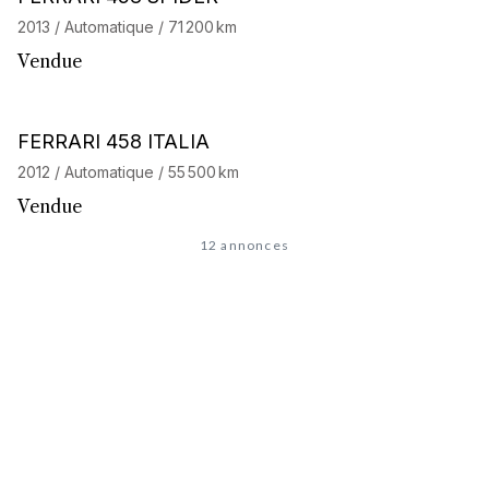
2013 / Automatique / 71 200 km
Vendue
Barnes Exclusive
FERRARI 458 ITALIA
2012 / Automatique / 55 500 km
Vendue
12 annonces
À la recherche de l'auto de
vos rêves
?
Découvrez notre service de recherche personnalisée et
accédez à notre réseau de 32 000 passionnés. Commencez
votre recherche maintenant, votre prochaine aventure