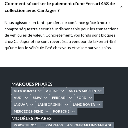
Comment sécuriser le paiement d'une Ferrari 458 de
collection avec CarJager ?
Nous agissons en tant que tiers de confiance grâce à notre
compte séquestre sécurisé, indispensable pour les transactions
de véhicules de valeur. Concrètement, vos fonds sont bloqués
chez CarJager et ne sont reversés au vendeur de la Ferrari 458
qu'une fois le véhicule livré chez vous et validé par vos soins.
MARQUES PHARES
ALFA ROMEO
ALPINE
ASTON MARTIN
AUDI
BMW
FERRARI
FORD
JAGUAR
LAMBORGHINI
LAND ROVER
MERCEDES-BENZ
PORSCHE
MODÈLES PHARES
PORSCHE 911
FERRARI 458
ASTON MARTIN VANTAGE