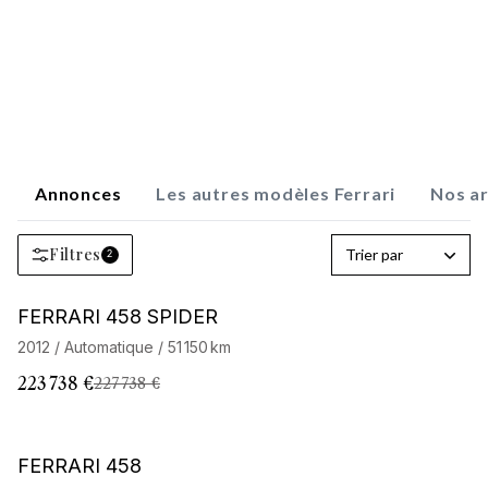
Annonces
Les autres modèles Ferrari
Nos ar
Filtres
Trier par
2
Barnes Exclusive
FERRARI 458 SPIDER
2012 / Automatique / 51 150 km
223 738 €
227 738 €
Barnes Exclusive
FERRARI 458