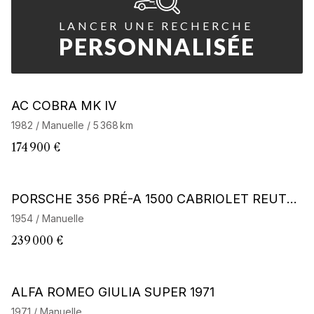
LANCER UNE RECHERCHE
PERSONNALISÉE
Barnes Exclusive
AC COBRA MK IV
1982 / Manuelle / 5 368 km
174 900 €
Barnes Exclusive
PORSCHE 356 PRÉ-A 1500 CABRIOLET REUTT
ER
1954 / Manuelle
239 000 €
ALFA ROMEO GIULIA SUPER 1971
1971 / Manuelle