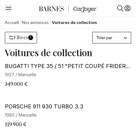
Accueil
Nos annonces
Voitures de collection
Filtres
Trier par
1
Voitures de collection
Barnes Exclusive
BUGATTI TYPE 35 / 51 "PETIT COUPÉ FRIDERIC
H"
1927 / Manuelle
349 000 €
Barnes Exclusive
PORSCHE 911 930 TURBO 3.3
1980 / Manuelle
119 900 €