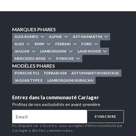
MARQUES PHARES
ALFA ROMEO
ALPINE
ASTON MARTIN
AUDI
BMW
FERRARI
FORD
JAGUAR
LAMBORGHINI
LAND ROVER
MERCEDES-BENZ
PORSCHE
MODÈLES PHARES
PORSCHE 911
FERRARI 458
ASTON MARTIN VANTAGE
JAGUAR TYPE E
LAMBORGHINI HURACAN
Entrez dans la communauté CarJager
Profitez de nos exclusivités en avant-première
S'INSCRIRE
En cliquant sur s'inscrire, vous acceptez d'être recontacté par
CarJager à des fins commerciales.