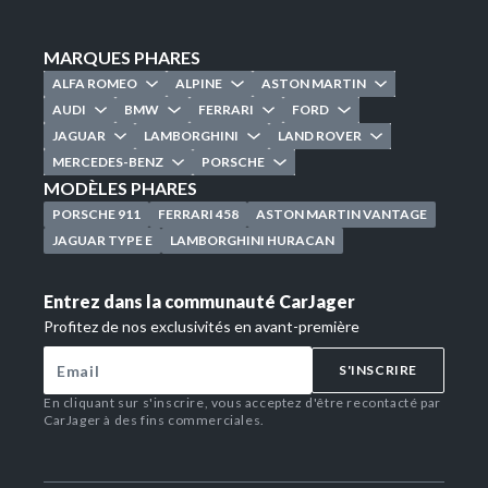
MARQUES PHARES
ALFA ROMEO
ALPINE
ASTON MARTIN
AUDI
BMW
FERRARI
FORD
JAGUAR
LAMBORGHINI
LAND ROVER
MERCEDES-BENZ
PORSCHE
MODÈLES PHARES
PORSCHE 911
FERRARI 458
ASTON MARTIN VANTAGE
JAGUAR TYPE E
LAMBORGHINI HURACAN
Entrez dans la communauté CarJager
Profitez de nos exclusivités en avant-première
S'INSCRIRE
En cliquant sur s'inscrire, vous acceptez d'être recontacté par
CarJager à des fins commerciales.