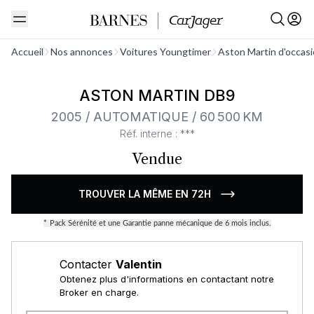
Voir tout
Accueil
Nos annonces
Voitures Youngtimer
Aston Martin d'occas
ASTON MARTIN DB9
2005 / AUTOMATIQUE / 60 500 KM
Réf. interne : ***
Vendue
TROUVER LA MÊME EN 72H
*
Pack Sérénité et une Garantie panne mécanique de 6 mois inclus.
Contacter
Valentin
Obtenez plus d'informations en contactant notre
Broker en charge.