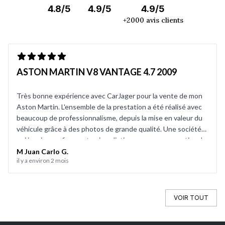
4.8/5
4.9/5
4.9/5
+2000 avis clients
ASTON MARTIN V8 VANTAGE 4.7 2009
Très bonne expérience avec CarJager pour la vente de mon
Aston Martin. L'ensemble de la prestation a été réalisé avec
beaucoup de professionnalisme, depuis la mise en valeur du
véhicule grâce à des photos de grande qualité. Une société
qui inspire confiance et qui se distingue par son expertise du
marché automobile de collection et de prestige. CarJager est
M Juan Carlo G.
il y a environ 2 mois
une entreprise à recommander sans hésitation.
VOIR TOUT