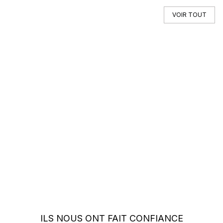
VOIR TOUT
Vous ne trouvez pas votre auto ?
Faites appel à un Car Specialist
RECHERCHE HORS MARCHÉ
ILS NOUS ONT FAIT CONFIANCE