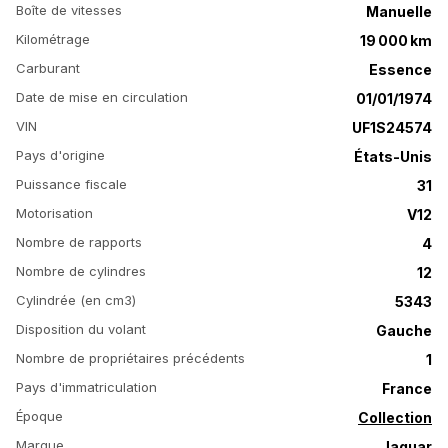
Boîte de vitesses
Manuelle
Kilométrage
19 000 km
Carburant
Essence
Date de mise en circulation
01/01/1974
VIN
UF1S24574
Pays d'origine
États-Unis
Puissance fiscale
31
Motorisation
V12
Nombre de rapports
4
Nombre de cylindres
12
Cylindrée (en cm3)
5343
Disposition du volant
Gauche
Nombre de propriétaires précédents
1
Pays d'immatriculation
France
Époque
Collection
Marque
Jaguar