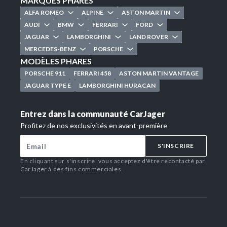
MARQUES PHARES
ALFA ROMEO
ALPINE
ASTON MARTIN
AUDI
BMW
FERRARI
FORD
JAGUAR
LAMBORGHINI
LAND ROVER
MERCEDES-BENZ
PORSCHE
MODÈLES PHARES
PORSCHE 911
FERRARI 458
ASTON MARTIN VANTAGE
JAGUAR TYPE E
LAMBORGHINI HURACAN
Entrez dans la communauté CarJager
Profitez de nos exclusivités en avant-première
S'INSCRIRE
En cliquant sur s'inscrire, vous acceptez d'être recontacté par
CarJager à des fins commerciales.