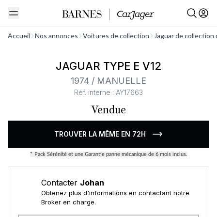
Voir tout
Accueil
Nos annonces
Voitures de collection
Jaguar de collection
JAGUAR TYPE E V12
1974 / MANUELLE
Réf. interne : AY17663
Vendue
TROUVER LA MÊME EN 72H
*
Pack Sérénité et une Garantie panne mécanique de 6 mois inclus.
Contacter
Johan
Obtenez plus d'informations en contactant notre
Broker en charge.