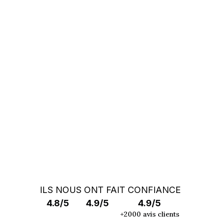
Vous ne trouvez pas votre auto ?
Faites appel à un Car Specialist
RECHERCHE HORS MARCHÉ
ILS NOUS ONT FAIT CONFIANCE
4.8/5
4.9/5
4.9/5
+2000 avis clients