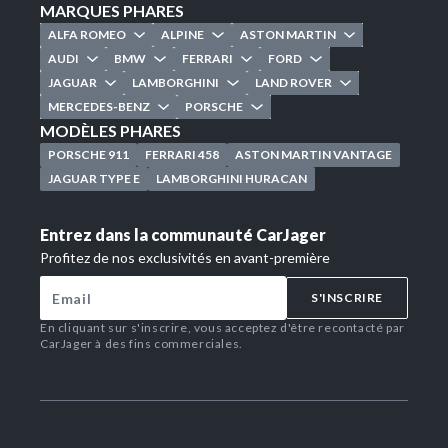
MARQUES PHARES
ALFA ROMEO
ALPINE
ASTON MARTIN
AUDI
BMW
FERRARI
FORD
JAGUAR
LAMBORGHINI
LAND ROVER
MERCEDES-BENZ
PORSCHE
MODÈLES PHARES
PORSCHE 911
FERRARI 458
ASTON MARTIN VANTAGE
JAGUAR TYPE E
LAMBORGHINI HURACAN
Entrez dans la communauté CarJager
Profitez de nos exclusivités en avant-première
S'INSCRIRE
En cliquant sur s'inscrire, vous acceptez d'être recontacté par
CarJager à des fins commerciales.