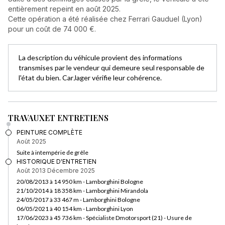
entièrement repeint en août 2025.
Cette opération a été réalisée chez Ferrari Gauduel (Lyon)
pour un coût de 74 000 €.
La description du véhicule provient des informations
transmises par le vendeur qui demeure seul responsable de
l'état du bien. CarJager vérifie leur cohérence.
TRAVAUX
ET ENTRETIENS
PEINTURE COMPLÈTE
Août 2025
Suite à intempérie de grêle
HISTORIQUE D'ENTRETIEN
Août 2013
Décembre 2025
20/08/2013 à 14 950 km - Lamborghini Bologne
21/10/2014 à 18 358 km - Lamborghini Mirandola
24/05/2017 à 33 467 m - Lamborghini Bologne
06/05/2021 à 40 154 km - Lamborghini Lyon
17/06/2023 à 45 736 km - Spécialiste Dmotorsport (21) - Usure de