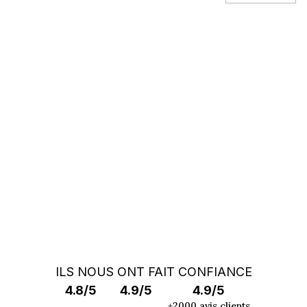
Vous ne trouvez pas votre auto ?
Faites appel à un Car Specialist
RECHERCHE HORS MARCHÉ
ILS NOUS ONT FAIT CONFIANCE
4.8/5
4.9/5
4.9/5
+2000 avis clients