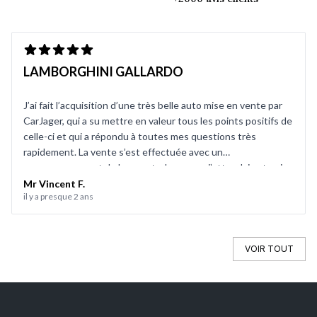
LAMBORGHINI GALLARDO
J’ai fait l’acquisition d’une très belle auto mise en vente par
CarJager, qui a su mettre en valeur tous les points positifs de
celle-ci et qui a répondu à toutes mes questions très
rapidement. La vente s’est effectuée avec un
accompagnement de leur part, chose que j’attendais et qui
m’a complètement rassuré. Une société sérieuse que je
Mr Vincent F.
il y a presque 2 ans
recommande fortement. Je pense que, si une nouvelle
recherche devait se faire, je consulterais leur site sans aucun
souci. Même une fois la vente effectuée, on m’a recontacté 3
semaines plus tard pour faire le point.
VOIR TOUT