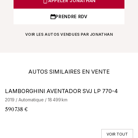
APPELER JONATHAN
PRENDRE RDV
VOIR LES AUTOS VENDUES PAR JONATHAN
AUTOS SIMILAIRES EN VENTE
Barnes Exclusive
LAMBORGHINI AVENTADOR SVJ LP 770-4
L
2019 / Automatique / 18 499 km
20
590 738 €
21
VOIR TOUT