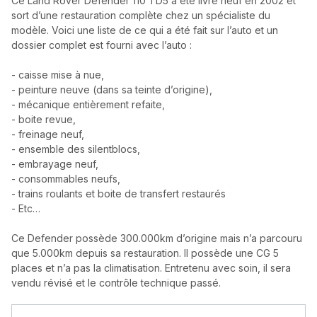
Ce Land Rover Defender 110 TD5 a été livré neuf en 2002 et
sort d’une restauration complète chez un spécialiste du
modèle. Voici une liste de ce qui a été fait sur l’auto et un
dossier complet est fourni avec l’auto :
- caisse mise à nue,
- peinture neuve (dans sa teinte d’origine),
- mécanique entièrement refaite,
- boite revue,
- freinage neuf,
- ensemble des silentblocs,
- embrayage neuf,
- consommables neufs,
- trains roulants et boite de transfert restaurés
- Etc…
Ce Defender possède 300.000km d’origine mais n’a parcouru
que 5.000km depuis sa restauration. Il possède une CG 5
places et n’a pas la climatisation. Entretenu avec soin, il sera
vendu révisé et le contrôle technique passé.