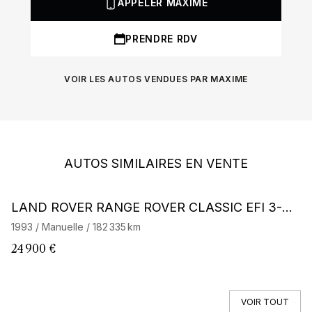
APPELER MAXIME
PRENDRE RDV
VOIR LES AUTOS VENDUES PAR MAXIME
AUTOS SIMILAIRES EN VENTE
LAND ROVER RANGE ROVER CLASSIC EFI 3-D
L
OOR
1993 / Manuelle / 182 335 km
19
24 900 €
31
VOIR TOUT