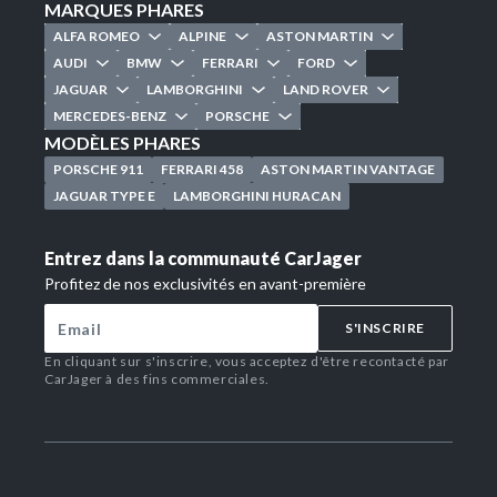
MARQUES PHARES
ALFA ROMEO
ALPINE
ASTON MARTIN
AUDI
BMW
FERRARI
FORD
JAGUAR
LAMBORGHINI
LAND ROVER
MERCEDES-BENZ
PORSCHE
MODÈLES PHARES
PORSCHE 911
FERRARI 458
ASTON MARTIN VANTAGE
JAGUAR TYPE E
LAMBORGHINI HURACAN
Entrez dans la communauté CarJager
Profitez de nos exclusivités en avant-première
S'INSCRIRE
En cliquant sur s'inscrire, vous acceptez d'être recontacté par
CarJager à des fins commerciales.