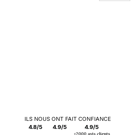
Vous ne trouvez pas votre auto ?
Faites appel à un Car Specialist
RECHERCHE HORS MARCHÉ
ILS NOUS ONT FAIT CONFIANCE
4.8/5
4.9/5
4.9/5
+2000 avis clients