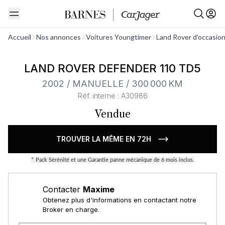
Voir tout
Accueil
Nos annonces
Voitures Youngtimer
Land Rover d'occasio
LAND ROVER DEFENDER 110 TD5
2002 / MANUELLE / 300 000 KM
Réf. interne : A30986
Vendue
TROUVER LA MÊME EN 72H
*
Pack Sérénité et une Garantie panne mécanique de 6 mois inclus.
Contacter
Maxime
Obtenez plus d'informations en contactant notre
Broker en charge.