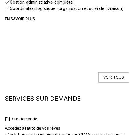
Gestion administrative complète
Coordination logistique (organisation et suivi de livraison)
EN SAVOIR PLUS
VOIR TOUS
SERVICES SUR DEMANDE
FINANCEMENT
L
Sur demande
Accédez à l'auto de vos rêves
No
Solutions de financement sur mesure (LOA, crédit classique..)