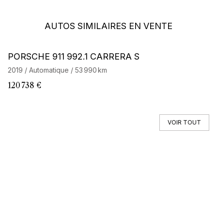
AUTOS SIMILAIRES EN VENTE
Barnes Exclusive
Stock CarJager
PORSCHE 911 992.1 CARRERA S
P
2019 / Automatique / 53 990 km
20
120 738 €
82
VOIR TOUT
Vous ne trouvez pas votre auto ?
Faites appel à un Car Specialist