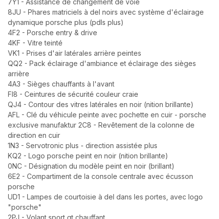
7Y1 - Assistance de changement de voie
8JU - Phares matriciels à del noirs avec système d'éclairage
dynamique porsche plus (pdls plus)
4F2 - Porsche entry & drive
4KF - Vitre teinté
VK1 - Prises d'air latérales arrière peintes
QQ2 - Pack éclairage d'ambiance et éclairage des sièges
arrière
4A3 - Sièges chauffants à l'avant
FI8 - Ceintures de sécurité couleur craie
QJ4 - Contour des vitres latérales en noir (nition brillante)
AFL - Clé du véhicule peinte avec pochette en cuir - porsche
exclusive manufaktur 2C8 - Revêtement de la colonne de
direction en cuir
1N3 - Servotronic plus - direction assistée plus
KQ2 - Logo porsche peint en noir (nition brillante)
0NC - Désignation du modèle peint en noir (brillant)
6E2 - Compartiment de la console centrale avec écusson
porsche
UD1 - Lampes de courtoisie à del dans les portes, avec logo
"porsche"
2PJ - Volant sport gt chauffant