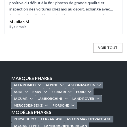
positive du début à la fin : photos de grande qualité et
inspection des voitures chez moi au début, échange avec
Jonathan très limpide pendant la vente et processus bien
rodé le jour de la vente. Tout s'est bien passé et je repasserai
M Julien M.
il y a 2 mois
par CarJager avec plaisir.
VOIR TOUT
MARQUES PHARES
ALFA ROMEO
ALPINE
ASTON MARTIN
AUDI
BMW
FERRARI
FORD
JAGUAR
LAMBORGHINI
LAND ROVER
MERCEDES-BENZ
PORSCHE
MODÈLES PHARES
PORSCHE 911
FERRARI 458
ASTON MARTIN VANTAGE
JAGUAR TYPE E
LAMBORGHINI HURACAN