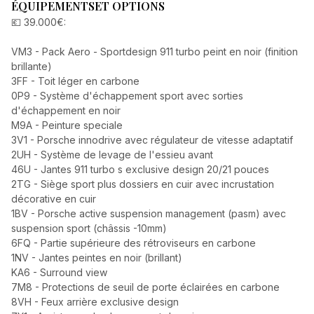
ÉQUIPEMENTS
ET OPTIONS
💶 39.000€:
VM3 - Pack Aero - Sportdesign 911 turbo peint en noir (finition
brillante)
3FF - Toit léger en carbone
0P9 - Système d'échappement sport avec sorties
d'échappement en noir
M9A - Peinture speciale
3V1 - Porsche innodrive avec régulateur de vitesse adaptatif
2UH - Système de levage de l'essieu avant
46U - Jantes 911 turbo s exclusive design 20/21 pouces
2TG - Siège sport plus dossiers en cuir avec incrustation
décorative en cuir
1BV - Porsche active suspension management (pasm) avec
suspension sport (châssis -10mm)
6FQ - Partie supérieure des rétroviseurs en carbone
1NV - Jantes peintes en noir (brillant)
KA6 - Surround view
7M8 - Protections de seuil de porte éclairées en carbone
8VH - Feux arrière exclusive design