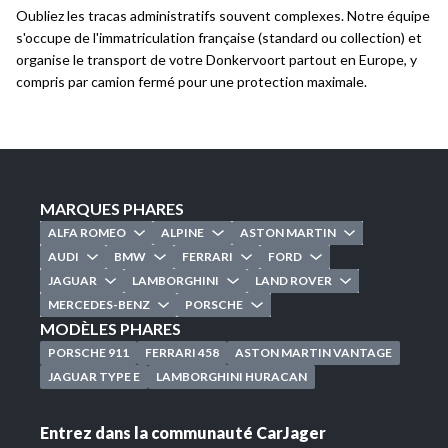
Oubliez les tracas administratifs souvent complexes. Notre équipe
s'occupe de l'immatriculation française (standard ou collection) et
organise le transport de votre Donkervoort partout en Europe, y
compris par camion fermé pour une protection maximale.
MARQUES PHARES
ALFA ROMEO
ALPINE
ASTON MARTIN
AUDI
BMW
FERRARI
FORD
JAGUAR
LAMBORGHINI
LAND ROVER
MERCEDES-BENZ
PORSCHE
MODÈLES PHARES
PORSCHE 911
FERRARI 458
ASTON MARTIN VANTAGE
JAGUAR TYPE E
LAMBORGHINI HURACAN
Entrez dans la communauté CarJager