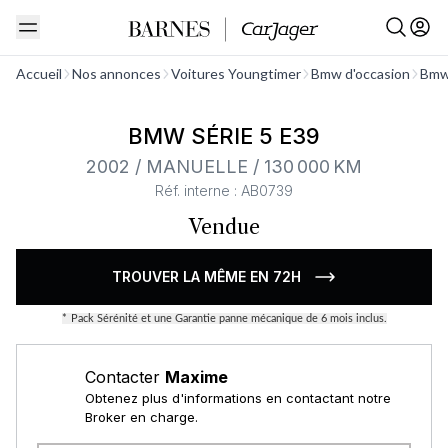
Voir tout
Accueil
Nos annonces
Voitures Youngtimer
Bmw d'occasion
Bmw 
BMW SÉRIE 5 E39
2002 / MANUELLE / 130 000 KM
Réf. interne : AB0739
Vendue
TROUVER LA MÊME EN 72H
*
Pack Sérénité et une Garantie panne mécanique de 6 mois inclus.
Contacter
Maxime
Obtenez plus d'informations en contactant notre
Broker en charge.