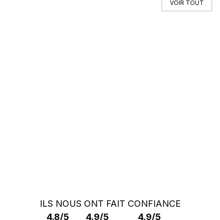
VOIR TOUT
Vous ne trouvez pas votre auto ?
Faites appel à un Car Specialist
RECHERCHE HORS MARCHÉ
ILS NOUS ONT FAIT CONFIANCE
4.8/5
4.9/5
4.9/5