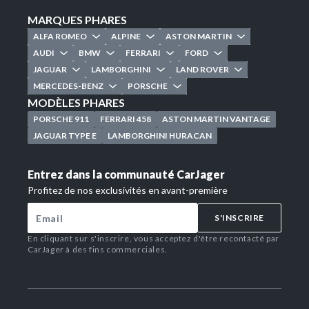
MARQUES PHARES
ALFA ROMEO
ALPINE
ASTON MARTIN
AUDI
BMW
FERRARI
FORD
JAGUAR
LAMBORGHINI
LAND ROVER
MERCEDES-BENZ
PORSCHE
MODÈLES PHARES
PORSCHE 911
FERRARI 458
ASTON MARTIN VANTAGE
JAGUAR TYPE E
LAMBORGHINI HURACAN
Entrez dans la communauté CarJager
Profitez de nos exclusivités en avant-première
S'INSCRIRE
En cliquant sur s'inscrire, vous acceptez d'être recontacté par
CarJager à des fins commerciales.