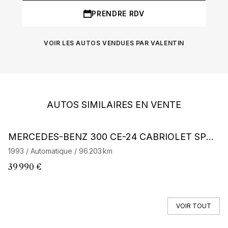
PRENDRE RDV
VOIR LES AUTOS VENDUES PAR VALENTIN
AUTOS SIMILAIRES EN VENTE
MERCEDES-BENZ 300 CE-24 CABRIOLET SPOR
M
TLINE W124
1993 / Automatique / 96 203 km
20
39 990 €
2
VOIR TOUT