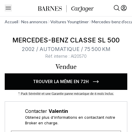
Voir tout
Accueil
Nos annonces
Voitures Youngtimer
Mercedes-benz d'occ
MERCEDES-BENZ CLASSE SL 500
2002 / AUTOMATIQUE / 75 500 KM
Réf. interne : AI20570
Vendue
TROUVER LA MÊME EN 72H
*
Pack Sérénité et une Garantie panne mécanique de 6 mois inclus.
Contacter
Valentin
Obtenez plus d'informations en contactant notre
Broker en charge.