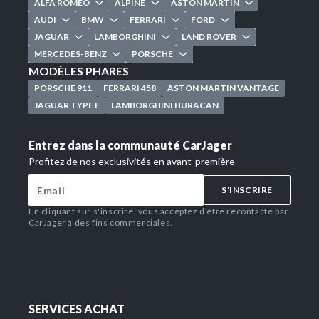
ALFA ROMEO
ALPINE
ASTON MARTIN
AUDI
BMW
FERRARI
FORD
JAGUAR
LAMBORGHINI
LAND ROVER
MERCEDES-BENZ
PORSCHE
MODÈLES PHARES
PORSCHE 911
FERRARI 458
ASTON MARTIN VANTAGE
JAGUAR TYPE E
LAMBORGHINI HURACAN
Entrez dans la communauté CarJager
Profitez de nos exclusivités en avant-première
S'INSCRIRE
En cliquant sur s'inscrire, vous acceptez d'être recontacté par
CarJager à des fins commerciales.
SERVICES ACHAT