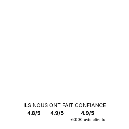
Vous ne trouvez pas votre auto ?
Faites appel à un Car Specialist
RECHERCHE HORS MARCHÉ
ILS NOUS ONT FAIT CONFIANCE
4.8/5
4.9/5
4.9/5
+2000 avis clients