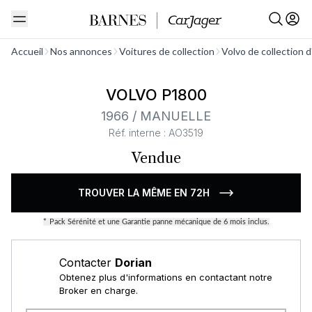
Voir tout
Accueil
Nos annonces
Voitures de collection
Volvo de collection 
VOLVO P1800
1966 / MANUELLE
Réf. interne : AO3519
Vendue
TROUVER LA MÊME EN 72H
*
Pack Sérénité et une Garantie panne mécanique de 6 mois inclus.
Contacter
Dorian
Obtenez plus d'informations en contactant notre
Broker en charge.