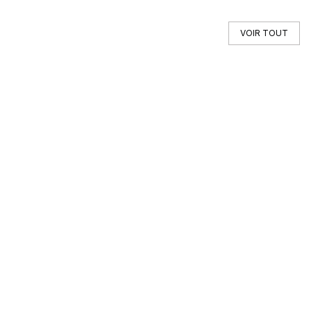
VOIR TOUT
Vous ne trouvez pas votre auto ?
Faites appel à un Car Specialist
RECHERCHE HORS MARCHÉ