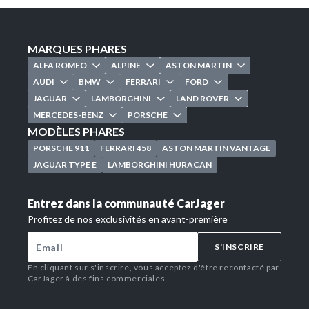
MARQUES PHARES
ALFA ROMEO
ALPINE
ASTON MARTIN
AUDI
BMW
FERRARI
FORD
JAGUAR
LAMBORGHINI
LAND ROVER
MERCEDES-BENZ
PORSCHE
MODÈLES PHARES
PORSCHE 911
FERRARI 458
ASTON MARTIN VANTAGE
JAGUAR TYPE E
LAMBORGHINI HURACAN
Entrez dans la communauté CarJager
Profitez de nos exclusivités en avant-première
S'INSCRIRE
En cliquant sur s'inscrire, vous acceptez d'être recontacté par
CarJager à des fins commerciales.