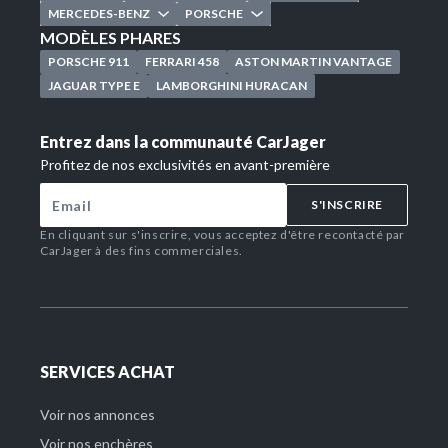
MERCEDES-BENZ
PORSCHE
MODÈLES PHARES
PORSCHE 911
FERRARI 458
ASTON MARTIN VANTAGE
JAGUAR TYPE E
LAMBORGHINI HURACAN
Entrez dans la communauté CarJager
Profitez de nos exclusivités en avant-première
S'INSCRIRE
En cliquant sur s'inscrire, vous acceptez d'être recontacté par
CarJager à des fins commerciales.
SERVICES ACHAT
Voir nos annonces
Voir nos enchères