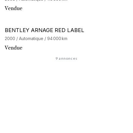
Vendue
BENTLEY ARNAGE RED LABEL
2000 / Automatique / 94 000 km
Vendue
9 annonces
À la recherche de l'auto de
vos rêves
?
Découvrez notre service de recherche personnalisée et
accédez à notre réseau de 32 000 passionnés. Commencez
votre recherche maintenant, votre prochaine aventure
commence ici.