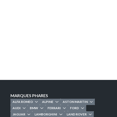
LANCER UNE RECHERCHE PERSONNALISÉE
MARQUES PHARES
ALFA ROMEO
ALPINE
ASTON MARTIN
AUDI
BMW
FERRARI
FORD
JAGUAR
LAMBORGHINI
LAND ROVER