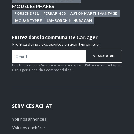
MODÈLES PHARES
PORSCHE 911
FERRARI 458
ASTON MARTIN VANTAGE
JAGUAR TYPE E
LAMBORGHINI HURACAN
Entrez dans la communauté CarJager
Profitez de nos exclusivités en avant-première
S'INSCRIRE
En cliquant sur s'inscrire, vous acceptez d'être recontacté par
CarJager à des fins commerciales.
SERVICES ACHAT
Voir nos annonces
Voir nos enchères