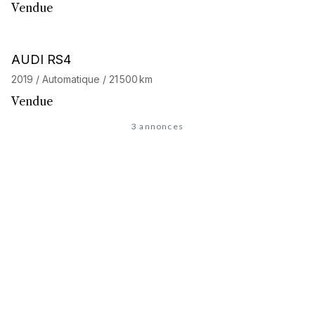
Vendue
AUDI RS4
2019 / Automatique / 21 500 km
Vendue
3 annonces
À la recherche de l'auto de
vos rêves
?
Découvrez notre service de recherche personnalisée et
accédez à notre réseau de 32 000 passionnés. Commencez
votre recherche maintenant, votre prochaine aventure
commence ici.