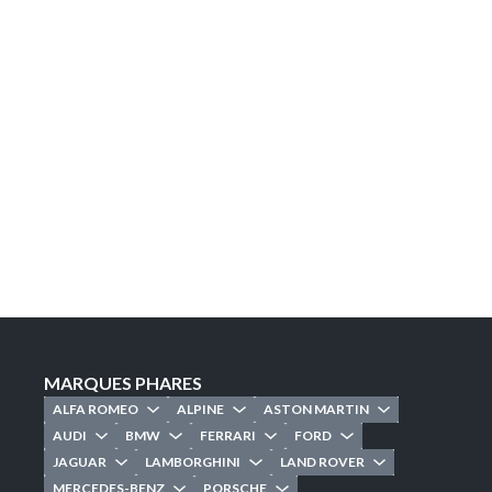
LANCER UNE RECHERCHE PERSONNALISÉE
MARQUES PHARES
ALFA ROMEO
ALPINE
ASTON MARTIN
AUDI
BMW
FERRARI
FORD
JAGUAR
LAMBORGHINI
LAND ROVER
MERCEDES-BENZ
PORSCHE