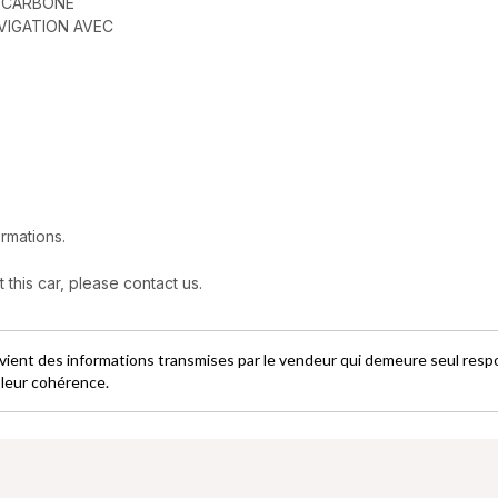
E CARBONE
VIGATION AVEC
rmations.
this car, please contact us.
ovient des informations transmises par le vendeur qui demeure seul res
e leur cohérence.