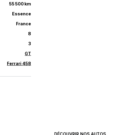
55 500 km
Essence
France
8
3
GT
Ferrari 458
L’excellence automobile,
sélectionnée avec exigence.
DÉCOUVRIR NOS AUTOS