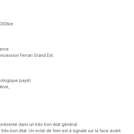
.000km
rance
oncession Ferrari Grand Est.
écologique payé)
ative,
présenté dans un très bon état général.
n très bon état. Un eclat de 1mm est à signalé sur la face avant.