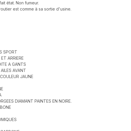
fait état. Non fumeur.
utier est comme à sa sortie d'usine.
RS SPORT
 ET ARRIERE
OITE A GANTS
 AILES AVANT
E COULEUR JAUNE
NE
A
RGEES DIAMANT PAINTES EN NOIRE.
RBONE
OMIQUES