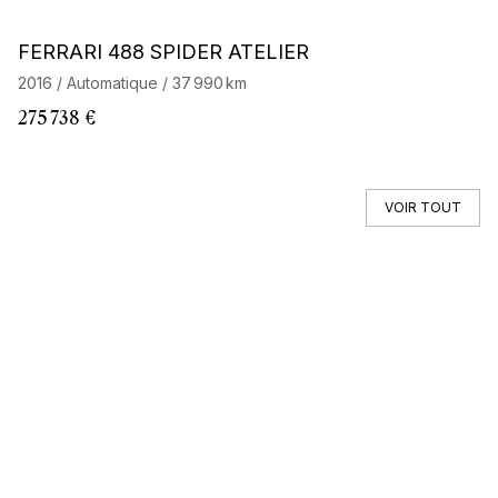
Barnes Exclusive
FERRARI 488 SPIDER ATELIER
F
2016 / Automatique / 37 990 km
20
275 738 €
5
VOIR TOUT
Vous ne trouvez pas votre auto ?
Faites appel à un Car Specialist
RECHERCHE HORS MARCHÉ