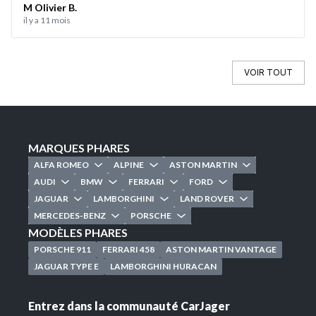
(contrat, virements, carte grise) a été très efficace. Je
M Olivier B.
il y a 11 mois
recommande !
VOIR TOUT
MARQUES PHARES
ALFA ROMEO
ALPINE
ASTON MARTIN
AUDI
BMW
FERRARI
FORD
JAGUAR
LAMBORGHINI
LAND ROVER
MERCEDES-BENZ
PORSCHE
MODÈLES PHARES
PORSCHE 911
FERRARI 458
ASTON MARTIN VANTAGE
JAGUAR TYPE E
LAMBORGHINI HURACAN
Entrez dans la communauté CarJager