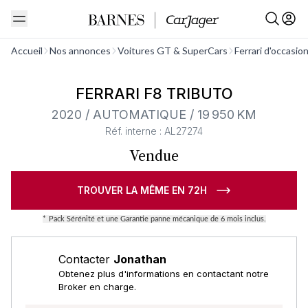
Voir tout
Accueil
Nos annonces
Voitures GT & SuperCars
Ferrari d'occasio
Barnes Exclusive
Stock CarJager
FERRARI F8 TRIBUTO
2020 / AUTOMATIQUE / 19 950 KM
Réf. interne : AL27274
Vendue
TROUVER LA MÊME EN 72H
*
Pack Sérénité et une Garantie panne mécanique de 6 mois inclus.
Contacter
Jonathan
Obtenez plus d'informations en contactant notre
Broker en charge.