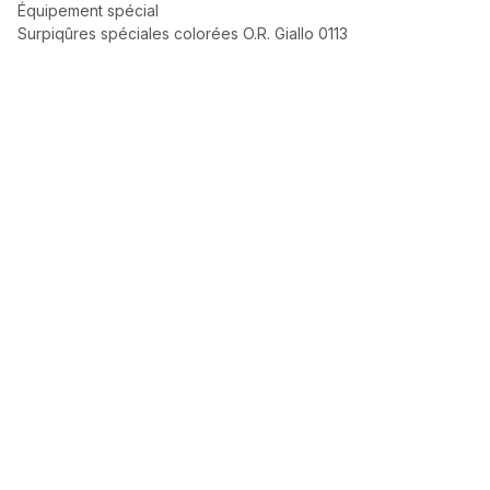
Équipement spécial
Surpiqûres spéciales colorées O.R. Giallo 0113
L’excellence automobile,
sélectionnée avec exigence.