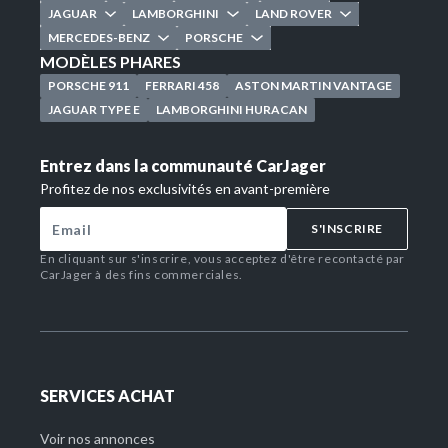
JAGUAR
LAMBORGHINI
LAND ROVER
MERCEDES-BENZ
PORSCHE
MODÈLES PHARES
PORSCHE 911
FERRARI 458
ASTON MARTIN VANTAGE
JAGUAR TYPE E
LAMBORGHINI HURACAN
Entrez dans la communauté CarJager
Profitez de nos exclusivités en avant-première
S'INSCRIRE
En cliquant sur s'inscrire, vous acceptez d'être recontacté par
CarJager à des fins commerciales.
SERVICES ACHAT
Voir nos annonces