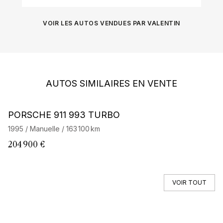
VOIR LES AUTOS VENDUES PAR VALENTIN
AUTOS SIMILAIRES EN VENTE
Barnes Exclusive
PORSCHE 911 993 TURBO
P
1995 / Manuelle / 163 100 km
19
204 900 €
1
VOIR TOUT