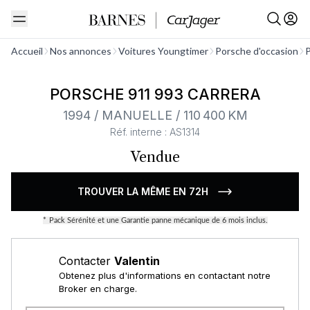
Voir tout
Accueil
Nos annonces
Voitures Youngtimer
Porsche d'occasion
P
PORSCHE 911 993 CARRERA
1994 / MANUELLE / 110 400 KM
Réf. interne : AS1314
Vendue
TROUVER LA MÊME EN 72H
*
Pack Sérénité et une Garantie panne mécanique de 6 mois inclus.
Contacter
Valentin
Obtenez plus d'informations en contactant notre
Broker en charge.