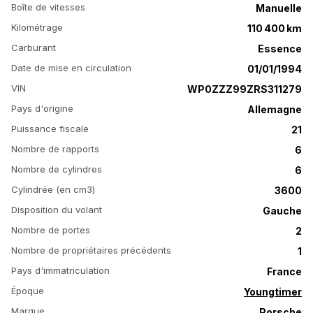
Boîte de vitesses
Manuelle
Kilométrage
110 400 km
Carburant
Essence
Date de mise en circulation
01/01/1994
VIN
WP0ZZZ99ZRS311279
Pays d'origine
Allemagne
Puissance fiscale
21
Nombre de rapports
6
Nombre de cylindres
6
Cylindrée (en cm3)
3600
Disposition du volant
Gauche
Nombre de portes
2
Nombre de propriétaires précédents
1
Pays d'immatriculation
France
Époque
Youngtimer
Marque
Porsche