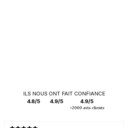
Vous ne trouvez pas votre auto ?
Faites appel à un Car Specialist
RECHERCHE HORS MARCHÉ
ILS NOUS ONT FAIT CONFIANCE
4.8/5
4.9/5
4.9/5
+2000 avis clients