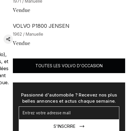
1971 / Manuelle
Vendue
VOLVO P1800 JENSEN
1962 / Manuelle
Vendue
do),
, et
TOUTES LES VOLVO D'OCCASION
lées
ant
voue.
Passionné d'automobile ? Recevez nos plus
belles annonces et actus chaque semaine.
S'INSCRIRE