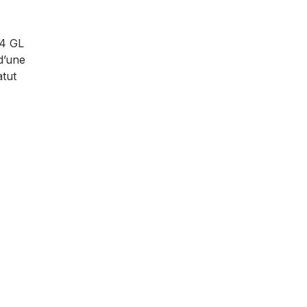
44 GL
d’une
atut