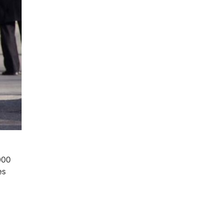
000
es