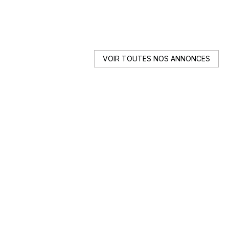
En
VOIR TOUTES NOS ANNONCES
auto ?
list