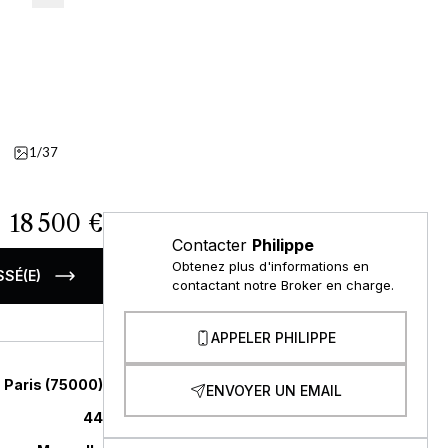
1/37
Imperfections
18 500 €
Contacter
Philippe
Obtenez plus d'informations en
SSÉ(E)
contactant notre Broker en charge.
APPELER PHILIPPE
Paris
(
75000
)
ENVOYER UN EMAIL
44