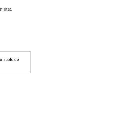
n état.
ponsable de
CO