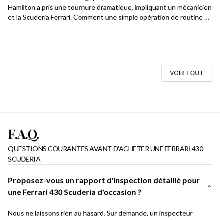
Hamilton a pris une tournure dramatique, impliquant un mécanicien
re
et la Scuderia Ferrari. Comment une simple opération de routine a-
bi
t-elle pu déboucher sur une amende salée de 30 000 € pour
Fe
l'équipe italienne ? Un incident rare qui soulève la question de la
sécurité et de la communication en pleine course, alors même que,
par chance, aucun blessé grave n’est à déplorer.
VOIR TOUT
F.A.Q.
QUESTIONS COURANTES AVANT D'ACHETER UNE FERRARI 430
SCUDERIA
Proposez-vous un rapport d'inspection détaillé pour
une Ferrari 430 Scuderia d'occasion ?
Nous ne laissons rien au hasard. Sur demande, un inspecteur