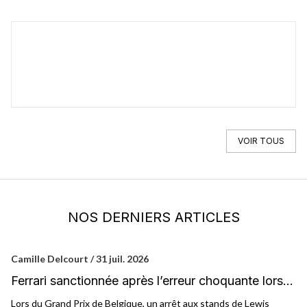
FERRARI
296
VOIR TOUS
NOS DERNIERS ARTICLES
Camille Delcourt / 31 juil. 2026
Ni
Ferrari sanctionnée après l’erreur choquante lors
F
du passage de Hamilton aux stands
Lors du Grand Prix de Belgique, un arrêt aux stands de Lewis
"A