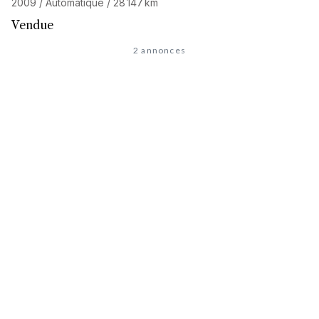
2009 / Automatique / 28 147 km
Vendue
2 annonces
À la recherche de l'auto de
vos rêves
?
Découvrez notre service de recherche personnalisée et
accédez à notre réseau de 32 000 passionnés. Commencez
votre recherche maintenant, votre prochaine aventure
commence ici.
LANCER UNE RECHERCHE PERSONNALISÉE