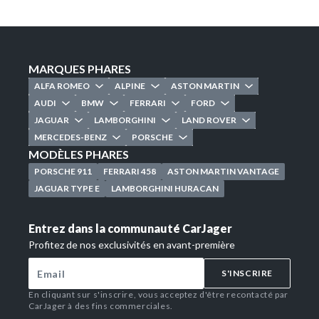
MARQUES PHARES
ALFA ROMEO
ALPINE
ASTON MARTIN
AUDI
BMW
FERRARI
FORD
JAGUAR
LAMBORGHINI
LAND ROVER
MERCEDES-BENZ
PORSCHE
MODÈLES PHARES
PORSCHE 911
FERRARI 458
ASTON MARTIN VANTAGE
JAGUAR TYPE E
LAMBORGHINI HURACAN
Entrez dans la communauté CarJager
Profitez de nos exclusivités en avant-première
S'INSCRIRE
En cliquant sur s'inscrire, vous acceptez d'être recontacté par
CarJager à des fins commerciales.