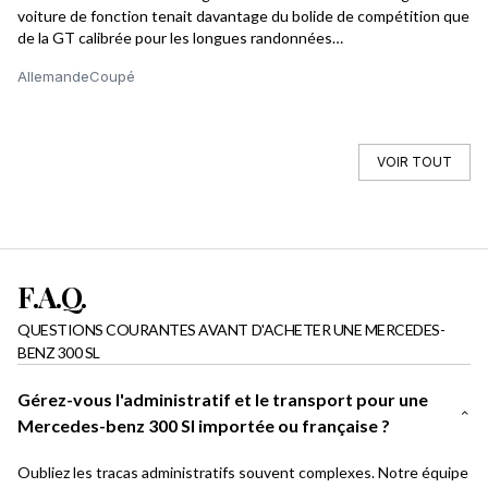
voiture de fonction tenait davantage du bolide de compétition que
le
de la GT calibrée pour les longues randonnées
es
transeuropéennes »
tr
Allemande
Coupé
Al
vé
qu
en
Ro
VOIR TOUT
et
te
le
F.A.Q.
QUESTIONS COURANTES AVANT D'ACHETER UNE MERCEDES-
BENZ 300 SL
Gérez-vous l'administratif et le transport pour une
Mercedes-benz 300 Sl importée ou française ?
Oubliez les tracas administratifs souvent complexes. Notre équipe