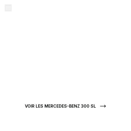
Accueil
Nos annonces
Mercedes-benz d'occasion
Mercedes-benz 
MERCEDES-BENZ 300 SL EN
VENTE
Vous souhaitez
acheter une Mercedes-benz 300 Sl
d'occasion
? Chez Carjager, chaque
Mercedes-benz 300 Sl
en
vente se démarque par sa condition, son historique limpide et
son authenticité mécanique.
VOIR LES MERCEDES-BENZ 300 SL
VOIR TOUTES LES MERCEDES-BENZ