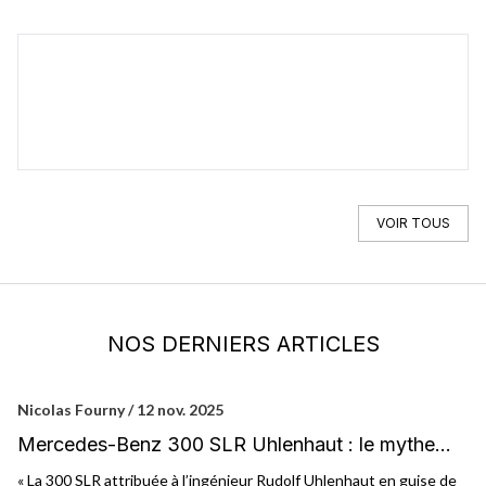
MERCEDES-BENZ
190 Sl
VOIR TOUS
NOS DERNIERS ARTICLES
Nicolas Fourny / 12 nov. 2025
Ca
Mercedes-Benz 300 SLR Uhlenhaut : le mythe
M
au-delà du mythe
c
« La 300 SLR attribuée à l’ingénieur Rudolf Uhlenhaut en guise de
Il