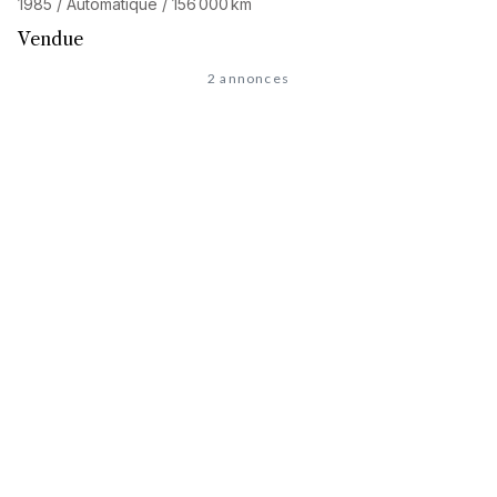
1985 / Automatique / 156 000 km
Vendue
2 annonces
À la recherche de l'auto de
vos rêves
?
Découvrez notre service de recherche personnalisée et
accédez à notre réseau de 32 000 passionnés. Commencez
votre recherche maintenant, votre prochaine aventure
commence ici.
LANCER UNE RECHERCHE PERSONNALISÉE