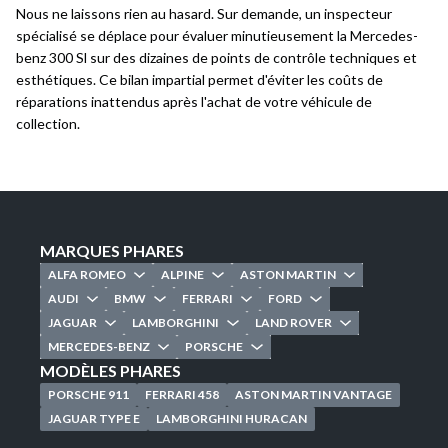
Nous ne laissons rien au hasard. Sur demande, un inspecteur
spécialisé se déplace pour évaluer minutieusement la Mercedes-
benz 300 Sl sur des dizaines de points de contrôle techniques et
esthétiques. Ce bilan impartial permet d'éviter les coûts de
réparations inattendus après l'achat de votre véhicule de
collection.
MARQUES PHARES
ALFA ROMEO
ALPINE
ASTON MARTIN
AUDI
BMW
FERRARI
FORD
JAGUAR
LAMBORGHINI
LAND ROVER
MERCEDES-BENZ
PORSCHE
MODÈLES PHARES
PORSCHE 911
FERRARI 458
ASTON MARTIN VANTAGE
JAGUAR TYPE E
LAMBORGHINI HURACAN