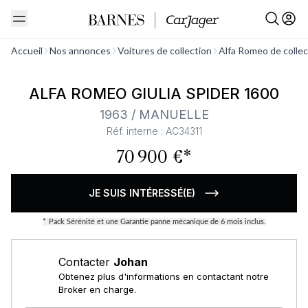
Voir tout
Accueil
Nos annonces
Voitures de collection
Alfa Romeo de collec
ALFA ROMEO GIULIA SPIDER 1600
1963 / MANUELLE
Réf. interne : AC34311
70 900 €*
JE SUIS INTÉRESSÉ(E)
*
Pack Sérénité et une Garantie panne mécanique de 6 mois inclus.
Contacter
Johan
Obtenez plus d'informations en contactant notre
Broker en charge.