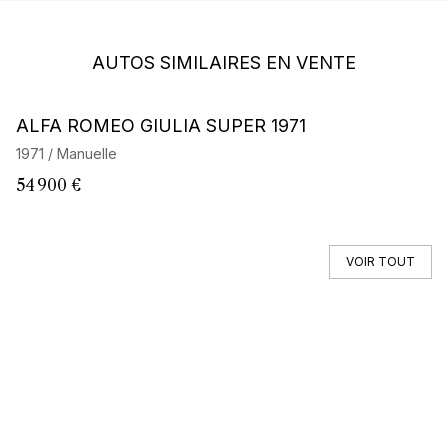
AUTOS SIMILAIRES EN VENTE
ALFA ROMEO GIULIA SUPER 1971
A
1971 / Manuelle
19
54 900 €
5
VOIR TOUT
Vous ne trouvez pas votre auto ?
Faites appel à un Car Specialist