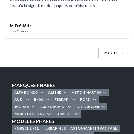
jusqu'à la signature des papiers administratifs.
M Frédéric I.
il y a 2 mois
VOIR TOUT
MARQUES PHARES
ALFA ROMEO
ALPINE
ASTON MARTIN
AUDI
BMW
FERRARI
FORD
JAGUAR
LAMBORGHINI
LAND ROVER
MERCEDES-BENZ
PORSCHE
MODÈLES PHARES
PORSCHE 911
FERRARI 458
ASTON MARTIN VANTAGE