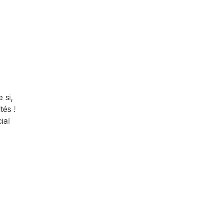
 si,
tés !
ial