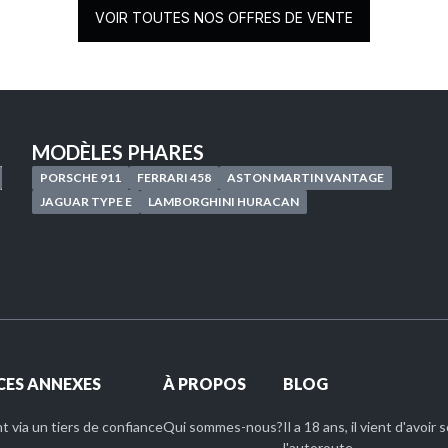
VOIR TOUTES NOS OFFRES DE VENTE
MODÈLES PHARES
PORSCHE 911
FERRARI 458
ASTON MARTIN VANTAGE
JAGUAR TYPE E
LAMBORGHINI HURACAN
CES ANNEXES
À PROPOS
BLOG
 via un tiers de confiance
Qui sommes-nous?
Il a 18 ans, il vient d'avoir
l'autoroute