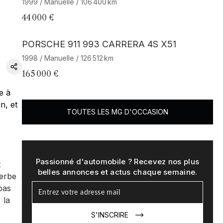
1999 / Manuelle / 106 400 km
44 000 €
Barnes Exclusive
PORSCHE 911 993 CARRERA 4S X51
1998 / Manuelle / 126 512 km
165 000 €
e à
n, et
TOUTES LES MG D'OCCASION
Passionné d'automobile ? Recevez nos plus
t
belles annonces et actus chaque semaine.
perbe
pas
 la
S'INSCRIRE