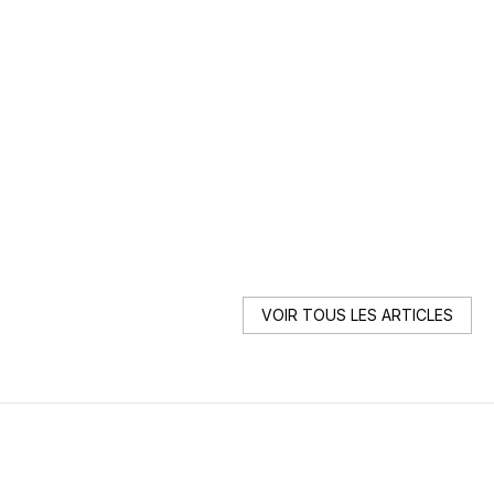
Car
MG
Pou
sur
198
Maz
Cab
ang
VOIR TOUS LES ARTICLES