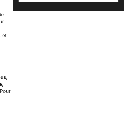
de
ur
 et
ous
,
e
,
 Pour