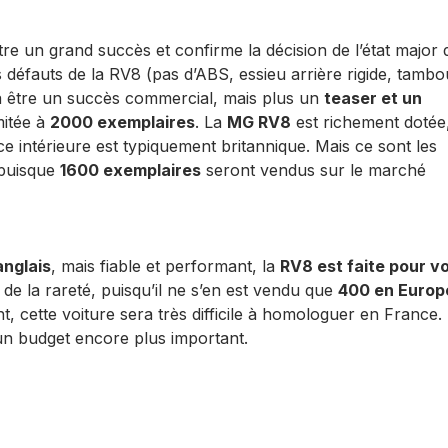
e un grand succès et confirme la décision de l’état major 
 défauts de la RV8 (pas d’ABS, essieu arrière rigide, tambo
on à être un succès commercial, mais plus un
teaser et un
mitée à
2000 exemplaires
. La
MG RV8
est richement dotée,
e intérieure est typiquement britannique. Mais ce sont les
 puisque
1600 exemplaires
seront vendus sur le marché
anglais
, mais fiable et performant, la
RV8 est faite pour v
 de la rareté, puisqu’il ne s’en est vendu que
400 en Europ
, cette voiture sera très difficile à homologuer en France.
un budget encore plus important.