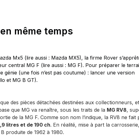
r en même temps
zda Mx5 (lire aussi : Mazda MX5), la firme Rover s’apprêt
r central MG F (lire aussi : MG F). Pour préparer le terrai
e génie (une fois n’est pas coutume) : lancer une version
llo et MG B GT).
rique des pièces détachées destinées aux collectionneurs, e
ase que MG va renaître, sous les traits de la
MG RV8
, su
ortie de la MG F. Comme son nom l’indique, la RV8 ne fait 
9 litres et de 190 ch
. En réalité, mise à part la carrosserie,
B produite de 1962 à 1980.