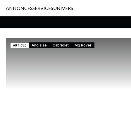
ANNONCES
SERVICES
UNIVERS
Anglaise
Cabriolet
Mg Rover
ARTICLE