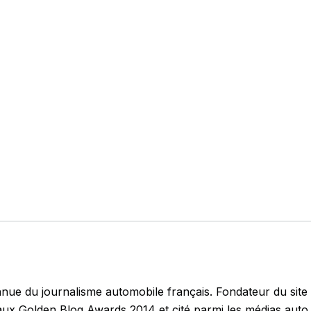
nue du journalisme automobile français. Fondateur du site 
 aux Golden Blog Awards 2014 et cité parmi les médias auto 