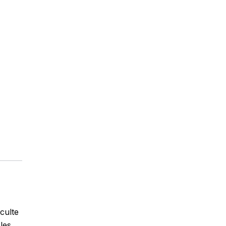
culte
les