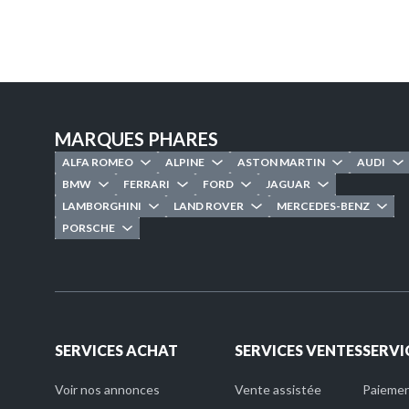
MARQUES PHARES
ALFA ROMEO
ALPINE
ASTON MARTIN
AUDI
BMW
FERRARI
FORD
JAGUAR
LAMBORGHINI
LAND ROVER
MERCEDES-BENZ
PORSCHE
SERVICES ACHAT
SERVICES VENTES
SERVI
Voir nos annonces
Vente assistée
Paiement