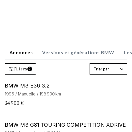
Annonces
Versions et générations BMW
Le
Filtres
Trier par
2
BMW M3 E36 3.2
1996 / Manuelle / 198 900 km
34 900 €
Barnes Exclusive
BMW M3 G81 TOURING COMPETITION XDRIVE