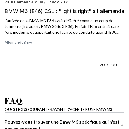
Paul Clément-Collin / 12 nov. 2025
Ni
BMW M3 (E46) CSL : "light is right" à l'allemande
B
L’arrivée de la BMW M3 E36 avait déjà été comme un coup de
« 
tonnerre (lire aussi : BMW Série 3 E36). En fait, l’E36 entrait dans
de
l’ère moderne et apportait une facilité de conduite quand l’E30
qu
restait une propulsion à l’ancienne, sans même parler des versions
fa
Allemande
Bmw
Al
sportives (320iS ou M3) carrément difficile à conduire. Avec l’E36,
BMW passait à l’âge de raison, et la M3 devenait une bête de
course. Que dire alors de son héritière, l’E46, qui poussait le
curseur un peu plus loin. Et quand BMW décidait d’en faire une
VOIR TOUT
version allégée et orientée performance, cela donnait une BMW
M3 E46 CSL devenue collector avant même de passer par la case
Youngtimer.
F.A.Q.
QUESTIONS COURANTES AVANT D'ACHETER UNE BMW M3
Pouvez-vous trouver une Bmw M3 spécifique qui n'est
pas en annonce ?