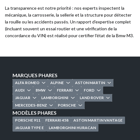
La transparence est notre priorité : nos experts inspectent la
mécanique, la carrosserie, la sellerie et la structure pour détecter
la rouille ou les accidents passés. Un rapport d'expertise complet
(incluant souvent un essai routier et une vérification de la
concordance du VIN) est réalisé pour certifier l'état de la Bmw M3.
MARQUES PHARES
ALFA ROMEO
ALPINE
ASTON MARTIN
AUDI
BMW
FERRARI
FORD
JAGUAR
LAMBORGHINI
LAND ROVER
MERCEDES-BENZ
PORSCHE
MODÈLES PHARES
PORSCHE 911
FERRARI 458
ASTON MARTIN VANTAGE
JAGUAR TYPE E
LAMBORGHINI HURACAN