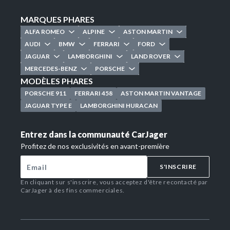
MARQUES PHARES
ALFA ROMEO
ALPINE
ASTON MARTIN
AUDI
BMW
FERRARI
FORD
JAGUAR
LAMBORGHINI
LAND ROVER
MERCEDES-BENZ
PORSCHE
MODÈLES PHARES
PORSCHE 911
FERRARI 458
ASTON MARTIN VANTAGE
JAGUAR TYPE E
LAMBORGHINI HURACAN
Entrez dans la communauté CarJager
Profitez de nos exclusivités en avant-première
S'INSCRIRE
En cliquant sur s'inscrire, vous acceptez d'être recontacté par
CarJager à des fins commerciales.