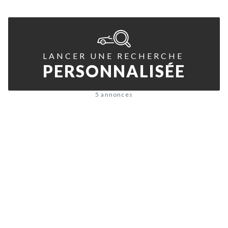
LANCER UNE RECHERCHE
PERSONNALISÉE
5 annonces
À la recherche de l'auto de
vos rêves
?
Découvrez notre service de recherche personnalisée et
accédez à notre réseau de 32 000 passionnés. Commencez
votre recherche maintenant, votre prochaine aventure
commence ici.