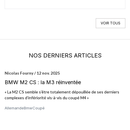
VOIR TOUS
NOS DERNIERS ARTICLES
Nicolas Fourny / 12 nov. 2025
Pa
BMW M2 CS : la M3 réinventée
B
m
« La M2 CS semble s’être totalement dépouillée de ses derniers
Au
complexes d’infériorité vis-à-vis du coupé M4 »
BM
bo
Allemande
Bmw
Coupé
en
Al