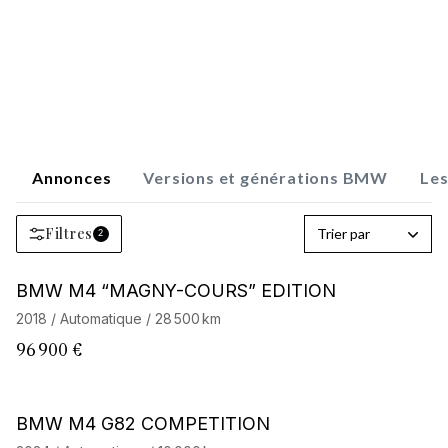
Annonces
Versions et générations BMW
Le
Filtres
Trier par
2
BMW M4 “MAGNY-COURS” EDITION
2018 / Automatique / 28 500 km
96 900 €
Barnes Exclusive
BMW M4 G82 COMPETITION