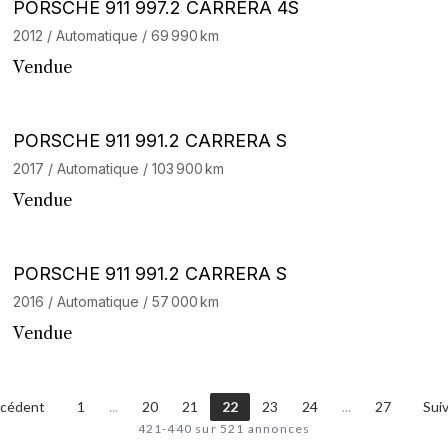
Stock CarJager
PORSCHE 911 997.2 CARRERA 4S
2012 / Automatique / 69 990 km
Vendue
Stock CarJager
PORSCHE 911 991.2 CARRERA S
2017 / Automatique / 103 900 km
Vendue
Barnes Exclusive
PORSCHE 911 991.2 CARRERA S
2016 / Automatique / 57 000 km
Vendue
écédent
1
...
20
21
22
23
24
...
27
Sui
421-440 sur 521 annonces