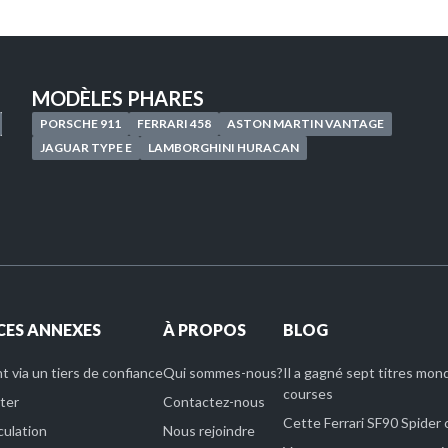
MODÈLES PHARES
PORSCHE 911
FERRARI 458
ASTON MARTIN VANTAGE
JAGUAR TYPE E
LAMBORGHINI HURACAN
CES ANNEXES
À PROPOS
BLOG
 via un tiers de confiance
Qui sommes-nous?
Il a gagné sept titres mond
courses
ter
Contactez-nous
Cette Ferrari SF90 Spider
culation
Nous rejoindre