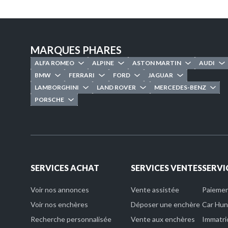
MARQUES PHARES
ALFA ROMEO
ALPINE
ASTON MARTIN
AUDI
BMW
FERRARI
FORD
JAGUAR
LAMBORGHINI
LAND ROVER
MERCEDES-BENZ
PORSCHE
SERVICES ACHAT
SERVICES VENTES
SERVI
Voir nos annonces
Vente assistée
Paiement
Voir nos enchères
Déposer une enchère
Car Hun
Recherche personnalisée
Vente aux enchères
Immatri