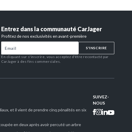
Entrez dans la communauté CarJager
Profitez de nos exclusivités en avant-première
S'INSCRIRE
En cliquant sur s'inscrire, vous acceptez d'être recontacté par
CarJager à des fins commerciales.
SUIVEZ-
NOUS
iaux, et il vient de prendre cinq pénalités en six
 coupée en deux après avoir percuté un arbre