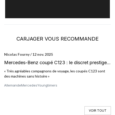
CARJAGER VOUS RECOMMANDE
Nicolas Fourny / 12 nov. 2025
Ni
Mercedes-Benz coupé C123 : le discret prestige
M
du quotidien
« Très agréables compagnons de voyage, les coupés C123 sont
« 
des machines sans histoire »
pr
Allemande
Mercedes
Youngtimers
It
VOIR TOUT