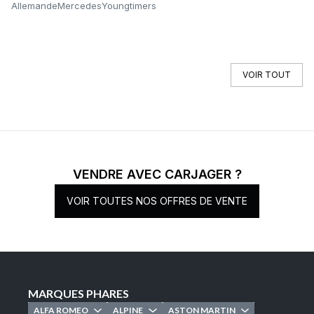
Allemande
Mercedes
Youngtimers
It
VOIR TOUT
VENDRE AVEC CARJAGER ?
VOIR TOUTES NOS OFFRES DE VENTE
MARQUES PHARES
ALFA ROMEO
ALPINE
ASTON MARTIN