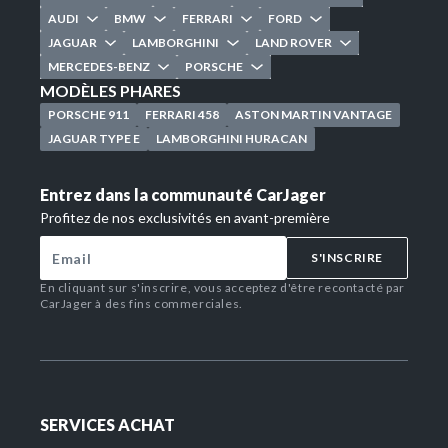
AUDI
BMW
FERRARI
FORD
JAGUAR
LAMBORGHINI
LAND ROVER
MERCEDES-BENZ
PORSCHE
MODÈLES PHARES
PORSCHE 911
FERRARI 458
ASTON MARTIN VANTAGE
JAGUAR TYPE E
LAMBORGHINI HURACAN
Entrez dans la communauté CarJager
Profitez de nos exclusivités en avant-première
S'INSCRIRE
En cliquant sur s'inscrire, vous acceptez d'être recontacté par
CarJager à des fins commerciales.
SERVICES ACHAT