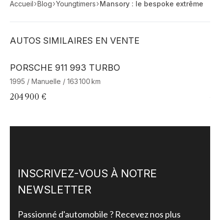
Accueil
Blog
Youngtimers
Mansory : le bespoke extrême
AUTOS SIMILAIRES EN VENTE
Barnes Exclusive
PORSCHE 911 993 TURBO
B
1995 / Manuelle / 163 100 km
19
204 900 €
44
INSCRIVEZ-VOUS À NOTRE
NEWSLETTER
Passionné d'automobile ? Recevez nos plus