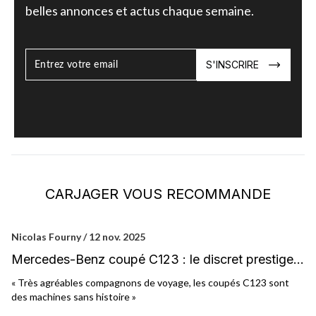
belles annonces et actus chaque semaine.
S'INSCRIRE
CARJAGER VOUS RECOMMANDE
Nicolas Fourny / 12 nov. 2025
Ni
Mercedes-Benz coupé C123 : le discret prestige
M
du quotidien
« Très agréables compagnons de voyage, les coupés C123 sont
« 
des machines sans histoire »
pr