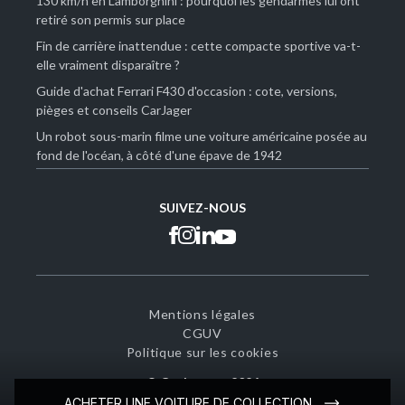
130 km/h en Lamborghini : pourquoi les gendarmes lui ont
retiré son permis sur place
Fin de carrière inattendue : cette compacte sportive va-t-
elle vraiment disparaître ?
Guide d'achat Ferrari F430 d'occasion : cote, versions,
pièges et conseils CarJager
Un robot sous-marin filme une voiture américaine posée au
fond de l'océan, à côté d'une épave de 1942
SUIVEZ-NOUS
Mentions légales
CGUV
Politique sur les cookies
© CarJarger -
2026
ACHETER UNE VOITURE DE COLLECTION