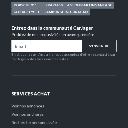
PORSCHE 911
FERRARI 458
ASTON MARTIN VANTAGE
JAGUAR TYPE E
LAMBORGHINI HURACAN
Entrez dans la communauté CarJager
Profitez de nos exclusivités en avant-première
S'INSCRIRE
En cliquant sur s'inscrire, vous acceptez d'être recontacté par
CarJager à des fins commerciales.
SERVICES ACHAT
Voir nos annonces
Voir nos enchères
Recherche personnalisée