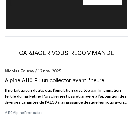
CARJAGER VOUS RECOMMANDE
Nicolas Fourny / 12 nov. 2025
Ca
Alpine A110 R : un collector avant l'heure
L
Il ne fait aucun doute que l’émulation suscitée par l’imagination
La
fertile du marketing Porsche n’est pas étrangère à l’apparition des
on
diverses variantes de l’A110 à la naissance desquelles nous avons
19
assisté ces dernières années. Depuis la présentation de la 996, le
sy
A110
Alpine
Française
A1
constructeur souabe est en effet passé maître dans l’art de
à 
décliner une multitude de versions aux typages spécifiques sur la
base d’un même concept, de la sorte décliné à l’infini, et peut-être
même au-delà…