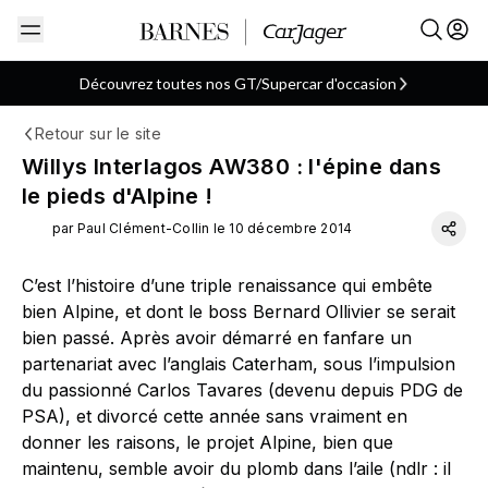
Découvrez toutes nos GT/Supercar d'occasion
Retour sur le site
Alpine
Coupé
Française
ARTICLE
Willys Interlagos AW380 : l'épine dans
le pieds d'Alpine !
par Paul Clément-Collin le 10 décembre 2014
C’est l’histoire d’une triple renaissance qui embête
bien Alpine, et dont le boss Bernard Ollivier se serait
bien passé. Après avoir démarré en fanfare un
partenariat avec l’anglais Caterham, sous l’impulsion
du passionné Carlos Tavares (devenu depuis PDG de
PSA), et divorcé cette année sans vraiment en
donner les raisons, le projet Alpine, bien que
maintenu, semble avoir du plomb dans l’aile (ndlr : il