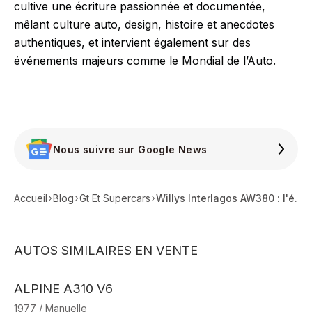
cultive une écriture passionnée et documentée,
mêlant culture auto, design, histoire et anecdotes
authentiques, et intervient également sur des
événements majeurs comme le Mondial de l’Auto.
Nous suivre sur Google News
Accueil
Blog
Gt Et Supercars
Willys Interlagos AW380 : l'épine dans le pieds d'Alpine !
AUTOS SIMILAIRES EN VENTE
ALPINE A310 V6
1977 / Manuelle
19