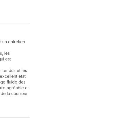
’un entretien
s, les
ui est
n tendus et les
excellent état.
age fluide des
uite agréable et
 de la courroie