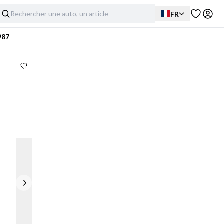
FR
987
Extérieur
Intérieur
Mécanique