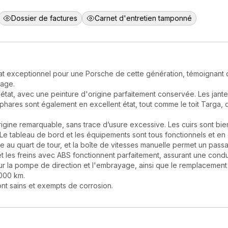
Dossier de factures
Carnet d'entretien tamponné
t exceptionnel pour une Porsche de cette génération, témoignant d
rage.
l état, avec une peinture d'origine parfaitement conservée. Les jante
 phares sont également en excellent état, tout comme le toit Targa, q
origine remarquable, sans trace d’usure excessive. Les cuirs sont bie
 Le tableau de bord et les équipements sont tous fonctionnels et en 
e au quart de tour, et la boîte de vitesses manuelle permet un pass
 et les freins avec ABS fonctionnent parfaitement, assurant une cond
ur la pompe de direction et l'embrayage, ainsi que le remplacement
 000 km.
nt sains et exempts de corrosion.