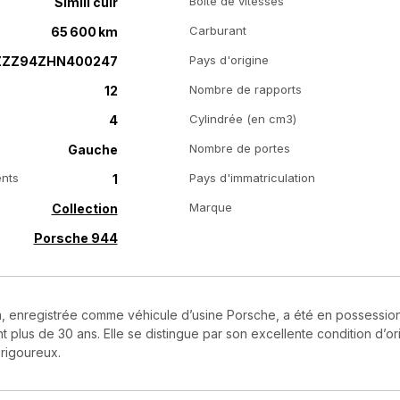
Boîte de vitesses
Simili cuir
Carburant
65 600 km
Pays d'origine
ZZ94ZHN400247
Nombre de rapports
12
Cylindrée (en cm3)
4
Nombre de portes
Gauche
ents
Pays d'immatriculation
1
Marque
Collection
Porsche 944
, enregistrée comme véhicule d’usine Porsche, a été en possessio
 plus de 30 ans. Elle se distingue par son excellente condition d’or
 rigoureux.