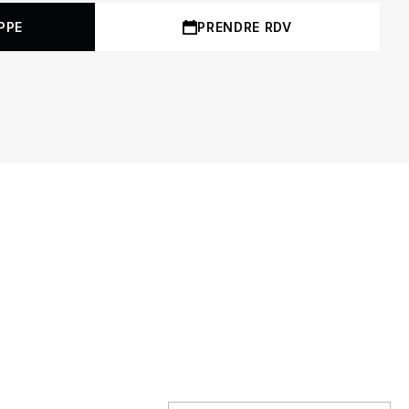
PPE
PRENDRE RDV
P
19
23