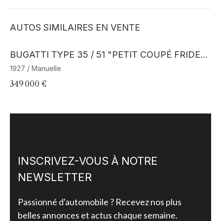
AUTOS SIMILAIRES EN VENTE
Barnes Exclusive
BUGATTI TYPE 35 / 51 "PETIT COUPÉ FRIDERI
CH"
1927 / Manuelle
19
349 000 €
11
INSCRIVEZ-VOUS À NOTRE
NEWSLETTER
Passionné d'automobile ? Recevez nos plus
belles annonces et actus chaque semaine.