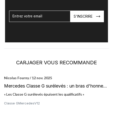
S'INSCRIRE
CARJAGER VOUS RECOMMANDE
Nicolas Fourny / 12 nov. 2025
Ni
Mercedes Classe G surélevés : un bras d'honneur
A
pour les bien-pensants
« Les Classe G surélevés épuisent les qualificatifs »
« 
sy
Classe G
Mercedes
V12
An