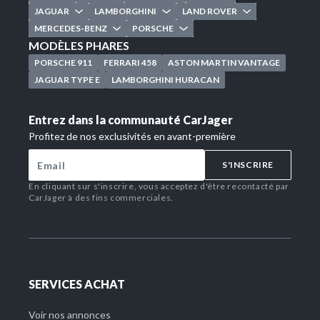
JAGUAR
LAMBORGHINI
LAND ROVER
MERCEDES-BENZ
PORSCHE
MODÈLES PHARES
PORSCHE 911
FERRARI 458
ASTON MARTIN VANTAGE
JAGUAR TYPE E
LAMBORGHINI HURACAN
Entrez dans la communauté CarJager
Profitez de nos exclusivités en avant-première
S'INSCRIRE
En cliquant sur s'inscrire, vous acceptez d'être recontacté par
CarJager à des fins commerciales.
SERVICES ACHAT
Voir nos annonces