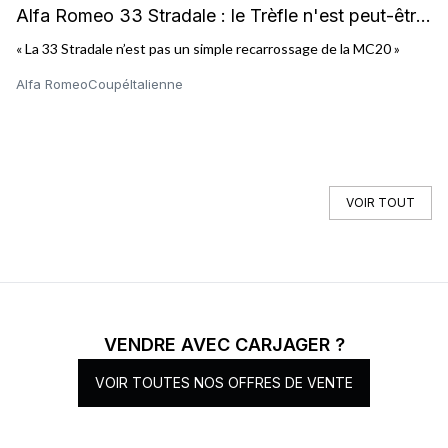
Alfa Romeo 33 Stradale : le Trèfle n'est peut-être
A
pas mort
« La 33 Stradale n’est pas un simple recarrossage de la MC20 »
« 
s’
Alfa Romeo
Coupé
Italienne
15
VOIR TOUT
VENDRE AVEC CARJAGER ?
VOIR TOUTES NOS OFFRES DE VENTE