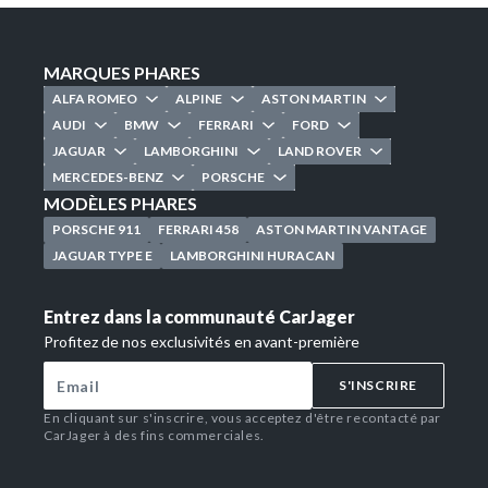
MARQUES PHARES
ALFA ROMEO
ALPINE
ASTON MARTIN
AUDI
BMW
FERRARI
FORD
JAGUAR
LAMBORGHINI
LAND ROVER
MERCEDES-BENZ
PORSCHE
MODÈLES PHARES
PORSCHE 911
FERRARI 458
ASTON MARTIN VANTAGE
JAGUAR TYPE E
LAMBORGHINI HURACAN
Entrez dans la communauté CarJager
Profitez de nos exclusivités en avant-première
S'INSCRIRE
En cliquant sur s'inscrire, vous acceptez d'être recontacté par
CarJager à des fins commerciales.