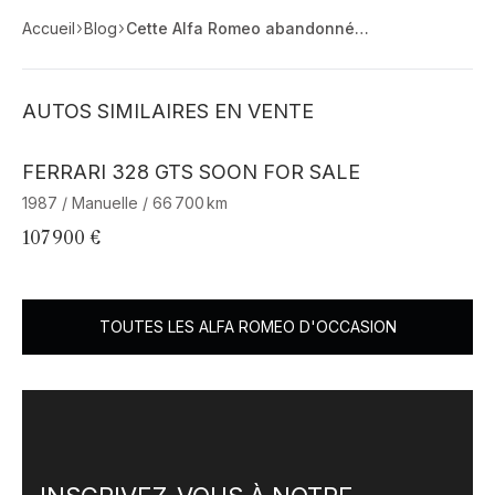
Accueil
Blog
Cette Alfa Romeo abandonnée est devenue si spéciale que des millions de personnes suivent sa renaissance
AUTOS SIMILAIRES EN VENTE
Barnes Exclusive
FERRARI 328 GTS SOON FOR SALE
F
1987 / Manuelle / 66 700 km
20
107 900 €
56
TOUTES LES ALFA ROMEO D'OCCASION