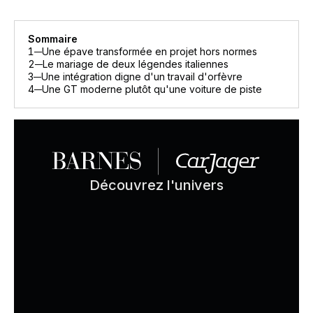
Sommaire
1
Une épave transformée en projet hors normes
2
Le mariage de deux légendes italiennes
3
Une intégration digne d'un travail d'orfèvre
4
Une GT moderne plutôt qu'une voiture de piste
Découvrez l'univers