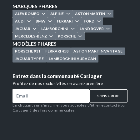
MARQUES PHARES
ALFA ROMEO
ALPINE
ASTON MARTIN
AUDI
BMW
FERRARI
FORD
JAGUAR
LAMBORGHINI
LAND ROVER
MERCEDES-BENZ
PORSCHE
MODÈLES PHARES
PORSCHE 911
FERRARI 458
ASTON MARTIN VANTAGE
JAGUAR TYPE E
LAMBORGHINI HURACAN
Entrez dans la communauté CarJager
Profitez de nos exclusivités en avant-première
S'INSCRIRE
En cliquant sur s'inscrire, vous acceptez d'être recontacté par
CarJager à des fins commerciales.