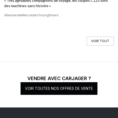
« Très agréables compagnons de voyage, les coupés C123 sont
« 
des machines sans histoire »
pr
Allemande
Mercedes
Youngtimers
It
VOIR TOUT
VENDRE AVEC CARJAGER ?
VOIR TOUTES NOS OFFRES DE VENTE