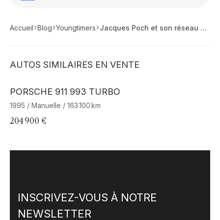
Accueil
Blog
Youngtimers
Jacques Poch et son réseau : l'aventure des voitures soviétiques en France
AUTOS SIMILAIRES EN VENTE
Barnes Exclusive
PORSCHE 911 993 TURBO
B
1995 / Manuelle / 163 100 km
19
204 900 €
44
INSCRIVEZ-VOUS À NOTRE
NEWSLETTER