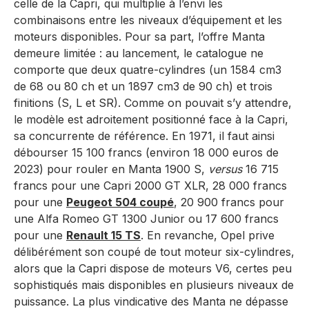
celle de la Capri, qui multiplie à l’envi les
combinaisons entre les niveaux d’équipement et les
moteurs disponibles. Pour sa part, l’offre Manta
demeure limitée : au lancement, le catalogue ne
comporte que deux quatre-cylindres (un 1584 cm3
de 68 ou 80 ch et un 1897 cm3 de 90 ch) et trois
finitions (S, L et SR). Comme on pouvait s’y attendre,
le modèle est adroitement positionné face à la Capri,
sa concurrente de référence. En 1971, il faut ainsi
débourser 15 100 francs (environ 18 000 euros de
2023) pour rouler en Manta 1900 S,
versus
16 715
francs pour une Capri 2000 GT XLR, 28 000 francs
pour une
Peugeot 504 coupé
, 20 900 francs pour
une Alfa Romeo GT 1300 Junior ou 17 600 francs
pour une
Renault 15 TS
. En revanche, Opel prive
délibérément son coupé de tout moteur six-cylindres,
alors que la Capri dispose de moteurs V6, certes peu
sophistiqués mais disponibles en plusieurs niveaux de
puissance. La plus vindicative des Manta ne dépasse