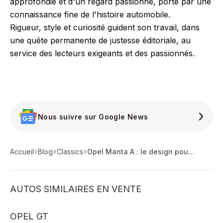
approfondie et d'un regard passionné, porté par une
connaissance fine de l'histoire automobile.
Rigueur, style et curiosité guident son travail, dans
une quête permanente de justesse éditoriale, au
service des lecteurs exigeants et des passionnés.
Nous suivre sur Google News
Accueil
Blog
Classics
Opel Manta A : le design pour tous !
AUTOS SIMILAIRES EN VENTE
OPEL GT
O