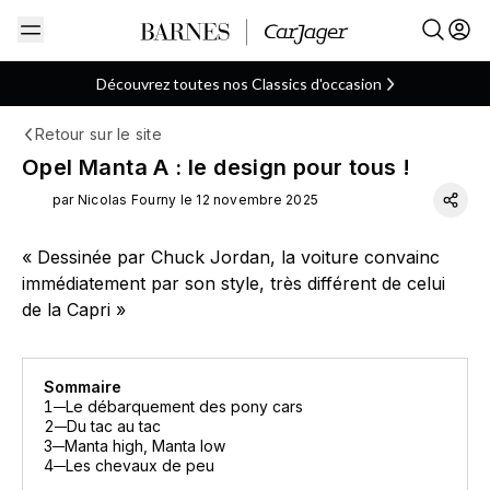
Découvrez toutes nos Classics d'occasion
Retour sur le site
Allemande
Classics
Coupé
ARTICLE
Opel Manta A : le design pour tous !
par Nicolas Fourny le 12 novembre 2025
« Dessinée par Chuck Jordan, la voiture convainc
immédiatement par son style, très différent de celui
de la Capri »
Sommaire
1
Le débarquement des pony cars
2
Du tac au tac
3
Manta high, Manta low
4
Les chevaux de peu