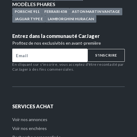
MODÈLES PHARES
PORSCHE 911
FERRARI 458
ASTON MARTIN VANTAGE
JAGUAR TYPE E
LAMBORGHINI HURACAN
Entrez dans la communauté CarJager
Profitez de nos exclusivités en avant-première
S'INSCRIRE
En cliquant sur s'inscrire, vous acceptez d'être recontacté par
CarJager à des fins commerciales.
SERVICES ACHAT
Voir nos annonces
Voir nos enchères