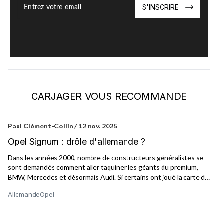
S'INSCRIRE
CARJAGER VOUS RECOMMANDE
Paul Clément-Collin / 12 nov. 2025
Ca
Opel Signum : drôle d'allemande ?
O
Dans les années 2000, nombre de constructeurs généralistes se
De
sont demandés comment aller taquiner les géants du premium,
ou
BMW, Mercedes et désormais Audi. Si certains ont joué la carte de
ga
la sécurité avec des voitures très sages et classiques (Peugeot
so
Allemande
Opel
Al
par exemple, avec sa 607), d’autres ont préféré la voie de
Bl
l’originalité, comme Renaut avec son duo Vel Satis / Avantime (lire
l’
aussi : Renault Vel Satis et Renault Avantime), Citroën et sa
de