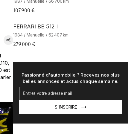
1987 / Manuelle / 66 700 km
107 900 €
Barnes Exclusive
FERRARI BB 512 I
1984 / Manuelle / 62 407 km
279 000 €
l
A110,
0 est
Passionné d'automobile ? Recevez nos plus
arler
belles annonces et actus chaque semaine.
S'INSCRIRE