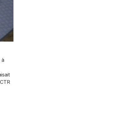
 à
isait
a CTR