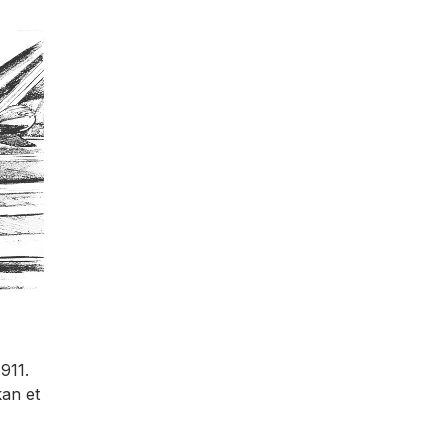
911.
kan et