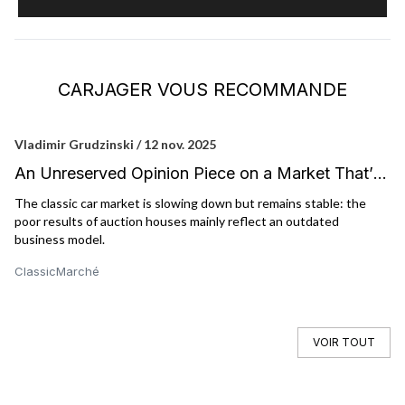
CARJAGER VOUS RECOMMANDE
Vladimir Grudzinski / 12 nov. 2025
Ni
An Unreserved Opinion Piece on a Market That’s
F
Not So Hammered…
The classic car market is slowing down but remains stable: the
« 
poor results of auction houses mainly reflect an outdated
GT
business model.
gr
Classic
Marché
Cl
VOIR TOUT