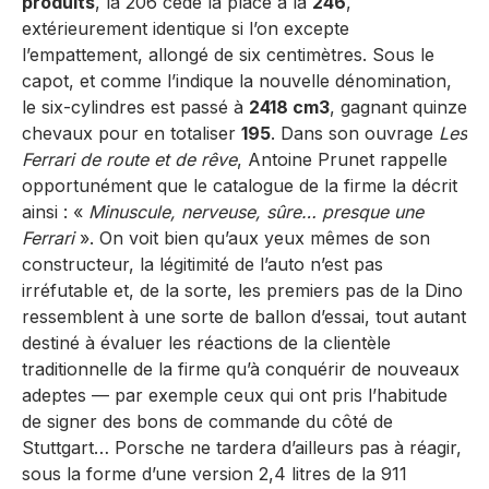
produits
, la 206 cède la place à la
246
,
extérieurement identique si l’on excepte
l’empattement, allongé de six centimètres. Sous le
capot, et comme l’indique la nouvelle dénomination,
le six-cylindres est passé à
2418 cm3
, gagnant quinze
chevaux pour en totaliser
195
. Dans son ouvrage
Les
Ferrari de route et de rêve
, Antoine Prunet rappelle
opportunément que le catalogue de la firme la décrit
ainsi : «
Minuscule, nerveuse, sûre… presque une
Ferrari
». On voit bien qu’aux yeux mêmes de son
constructeur, la légitimité de l’auto n’est pas
irréfutable et, de la sorte, les premiers pas de la Dino
ressemblent à une sorte de ballon d’essai, tout autant
destiné à évaluer les réactions de la clientèle
traditionnelle de la firme qu’à conquérir de nouveaux
adeptes — par exemple ceux qui ont pris l’habitude
de signer des bons de commande du côté de
Stuttgart… Porsche ne tardera d’ailleurs pas à réagir,
sous la forme d’une version 2,4 litres de la 911