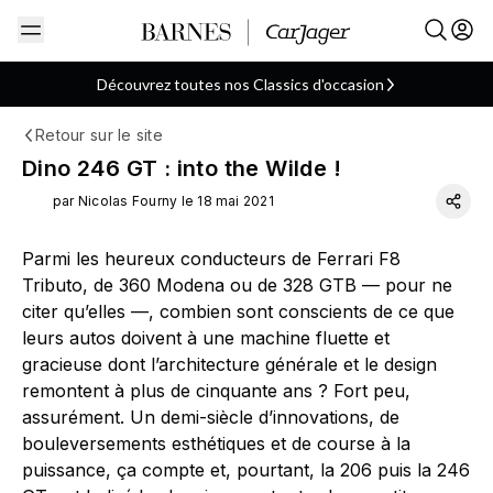
Découvrez toutes nos Classics d'occasion
Retour sur le site
Coupé
Ferrari
Italienne
ARTICLE
Dino 246 GT : into the Wilde !
par Nicolas Fourny le 18 mai 2021
Parmi les heureux conducteurs de Ferrari F8
Tributo, de 360 Modena ou de 328 GTB — pour ne
citer qu’elles —, combien sont conscients de ce que
leurs autos doivent à une machine fluette et
gracieuse dont l’architecture générale et le design
remontent à plus de cinquante ans ? Fort peu,
assurément. Un demi-siècle d’innovations, de
bouleversements esthétiques et de course à la
puissance, ça compte et, pourtant, la 206 puis la 246