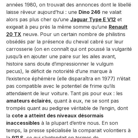
années 1980, on trouvait des annonces dont le libellé
laisse rêveur aujourd’hui : une
Dino 246
ne valait
alors pas plus cher qu’une
Jaguar Type E V12
et
exigeait à peu près la même somme qu’une
Renault
20 TX
neuve. Pour un certain nombre de philistins
obsédés par la présence du cheval cabré sur leur
carrosserie (on en connaît qui ont poussé la vulgarité
jusqu’à en ajouter une paire sur les ailes avant,
histoire sans doute d’impressionner le vulgum
pecus), le déficit de notoriété d’une marque à
l’existence éphémère (elle disparaîtra en 1977) n’était
pas compatible avec le potentiel de frime qu’ils
attendaient de leur voiture. Tant pis pour eux : les
amateurs éclairés
, quant à eux, ne se sont pas
trompés quant au pedigree véritable de l’engin, dont
la
cote a atteint des niveaux désormais
inaccessibles
à la plupart d’entre nous. En son
temps, la presse spécialisée la comparait volontiers à
la
911 S
, ce qui s’entendait en termes de