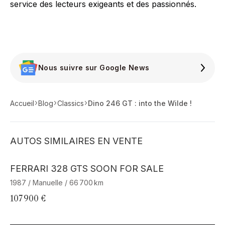
service des lecteurs exigeants et des passionnés.
Nous suivre sur Google News
Accueil
Blog
Classics
Dino 246 GT : into the Wilde !
AUTOS SIMILAIRES EN VENTE
Barnes Exclusive
FERRARI 328 GTS SOON FOR SALE
FE
1987 / Manuelle / 66 700 km
19
107 900 €
27