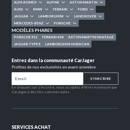
ALFA ROMEO
ALPINE
ASTON MARTIN
AUDI
BMW
FERRARI
FORD
JAGUAR
LAMBORGHINI
LAND ROVER
MERCEDES-BENZ
PORSCHE
MODÈLES PHARES
PORSCHE 911
FERRARI 458
ASTON MARTIN VANTAGE
JAGUAR TYPE E
LAMBORGHINI HURACAN
Entrez dans la communauté CarJager
Profitez de nos exclusivités en avant-première
S'INSCRIRE
En cliquant sur s'inscrire, vous acceptez d'être recontacté par
CarJager à des fins commerciales.
SERVICES ACHAT