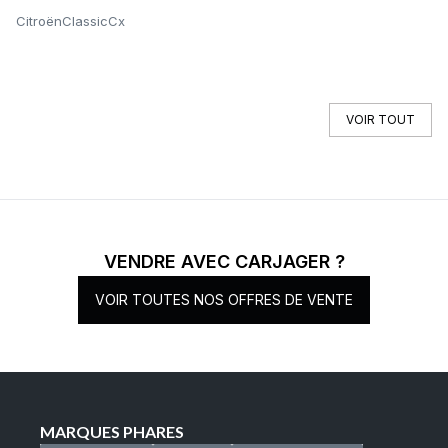
Citroën
Classic
Cx
Am
VOIR TOUT
VENDRE AVEC CARJAGER ?
VOIR TOUTES NOS OFFRES DE VENTE
MARQUES PHARES