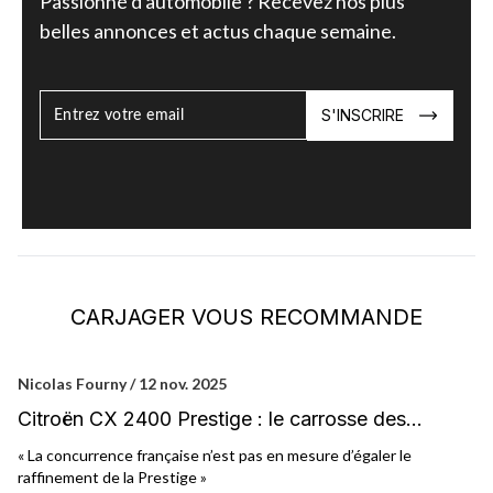
Passionné d'automobile ? Recevez nos plus
belles annonces et actus chaque semaine.
S'INSCRIRE
CARJAGER VOUS RECOMMANDE
Nicolas Fourny / 12 nov. 2025
Ni
Citroën CX 2400 Prestige : le carrosse des
C
Chevrons
« La concurrence française n’est pas en mesure d’égaler le
« 
raffinement de la Prestige »
ac