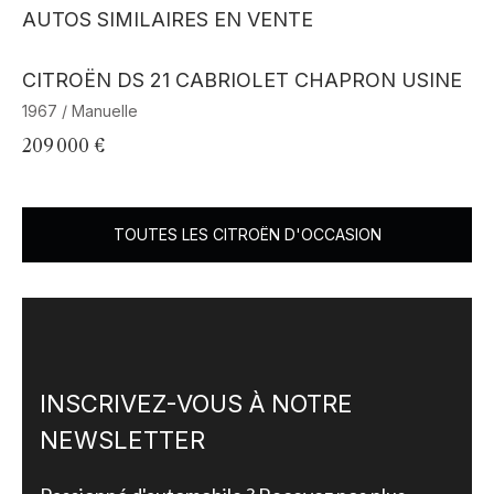
AUTOS SIMILAIRES EN VENTE
Barnes Exclusive
CITROËN DS 21 CABRIOLET CHAPRON USINE
C
1967 / Manuelle
19
209 000 €
99
TOUTES LES CITROËN D'OCCASION
INSCRIVEZ-VOUS À NOTRE
NEWSLETTER